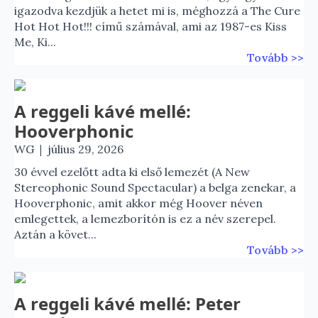
igazodva kezdjük a hetet mi is, méghozzá a The Cure
Hot Hot Hot!!! című számával, ami az 1987-es Kiss
Me, Ki...
Tovább >>
A reggeli kávé mellé:
Hooverphonic
|
WG
július 29, 2026
30 évvel ezelőtt adta ki első lemezét (A New
Stereophonic Sound Spectacular) a belga zenekar, a
Hooverphonic, amit akkor még Hoover néven
emlegettek, a lemezborítón is ez a név szerepel.
Aztán a követ...
Tovább >>
A reggeli kávé mellé: Peter