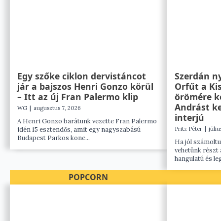
Egy szőke ciklon dervistáncot
Szerdán ny
jár a bajszos Henri Gonzo körül
Orfűt a Ki
– Itt az új Fran Palermo klip
örömére k
Andrást ke
WG
|
augusztus 7, 2026
interjú
A Henri Gonzo barátunk vezette Fran Palermo
idén 15 esztendős, amit egy nagyszabású
Pritz Péter
|
júliu
Budapest Parkos konc...
Ha jól számoltu
vehetünk részt 
hangulatú és leg
POPCORN