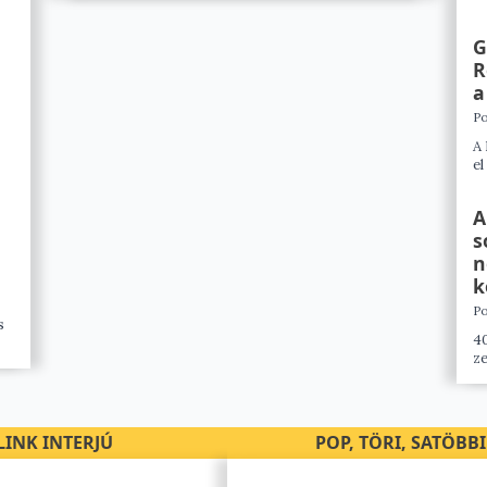
G
R
a
Po
A 
el
A
s
n
k
Po
s
40
ze
LINK INTERJÚ
POP, TÖRI, SATÖBBI