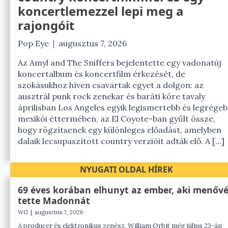
koncertlemezzel lepi meg a
rajongóit
|
Pop Eye
augusztus 7, 2026
Az Amyl and The Sniffers bejelentette egy vadonatúj
koncertalbum és koncertfilm érkezését, de
szokásukhoz híven csavartak egyet a dolgon: az
ausztrál punk rock zenekar és baráti köre tavaly
áprilisban Los Angeles egyik legismertebb és legrégeb
mexikói éttermében, az El Coyote-ban gyűlt össze,
hogy rögzítsenek egy különleges előadást, amelyben
dalaik lecsupaszított country verzióit adták elő. A […]
NYUGATI OLDAL HÍREK
69 éves korában elhunyt az ember, aki menőv
tette Madonnát
WG
|
augusztus 7, 2026
A producer és elektronikus zenész, William Orbit még július 23-án