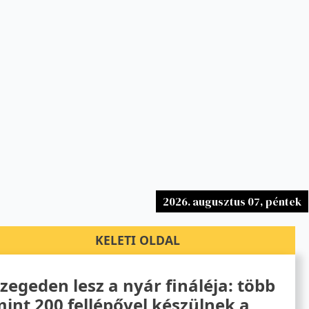
2026. augusztus 07, péntek
KELETI OLDAL
zegeden lesz a nyár fináléja: több
int 200 fellépővel készülnek a