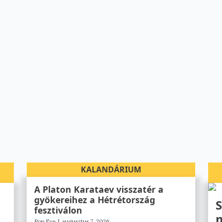
KALANDÁRIUM
A Platon Karataev visszatér a
gyökereihez a Hétrétország
S
fesztiválon
m
Pop Eye
|
augusztus 7, 2026