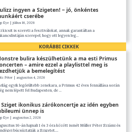
ulizz ingyen a Szigeten! ‒ jó, önkéntes
unkáért cserébe
p Eye
|
július 16, 2026
i kicsit is szereti a fesztiválokat, annak garantáltan a
kancslistáján szerepel, hogy ott legyen leg...
KORÁBBI CIKKEK
onstre bulira készülhetünk a ma esti Primus
oncerten – amire ezzel a playlisttel meg is
ezdhetjük a bemelegítést
itz Péter
|
augusztus 4, 2026
világ egyik legőrültebb zenekara, a Primus 42 éves fennállása során
g nem lépett fel Budapesten, de ...
 Sziget ikonikus zárókoncertje az idén egyben
ubileumi ünnep is
p Eye
|
augusztus 2, 2026
gusztus 16-án hajnali 1 és 3 óra között ismét Müller Péter Sziámi és
ndégei búcsúztatják a Szigetet....