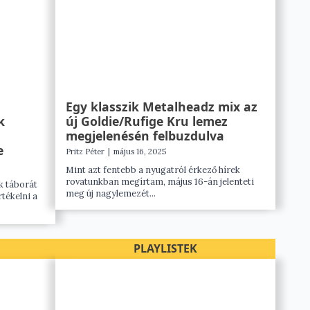
Egy klasszik Metalheadz mix az
k
új Goldie/Rufige Kru lemez
megjelenésén felbuzdulva
e
Pritz Péter
|
május 16, 2025
Mint azt fentebb a nyugatról érkező hírek
rovatunkban megírtam, május 16-án jelenteti
k táborát
meg új nagylemezét...
rtékelni a
PLAYLISTEK