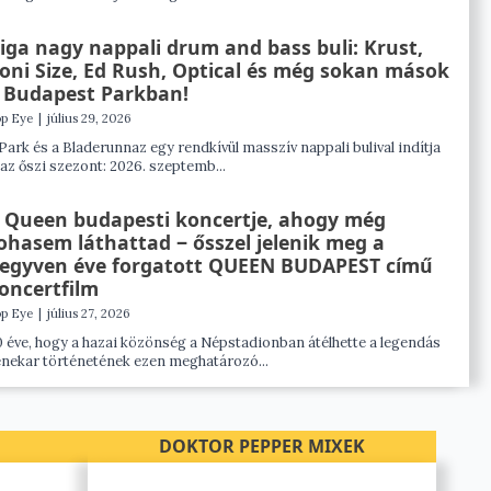
iga nagy nappali drum and bass buli: Krust,
oni Size, Ed Rush, Optical és még sokan mások
 Budapest Parkban!
p Eye
|
július 29, 2026
Park és a Bladerunnaz egy rendkívül masszív nappali bulival indítja
 az őszi szezont: 2026. szeptemb...
 Queen budapesti koncertje, ahogy még
ohasem láthattad ‒ ősszel jelenik meg a
egyven éve forgatott QUEEN BUDAPEST című
oncertfilm
p Eye
|
július 27, 2026
 éve, hogy a hazai közönség a Népstadionban átélhette a legendás
nekar történetének ezen meghatározó...
DOKTOR PEPPER MIXEK