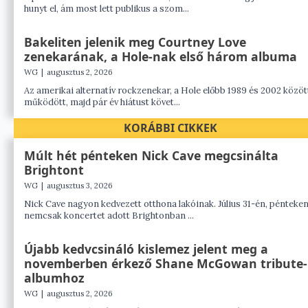
hunyt el, ám most lett publikus a szom...
Bakeliten jelenik meg Courtney Love
zenekarának, a Hole-nak első három albuma
WG
|
augusztus 2, 2026
Az amerikai alternatív rockzenekar, a Hole előbb 1989 és 2002 közöt
működött, majd pár év hiátust követ...
KORÁBBI CIKKEK
Múlt hét pénteken Nick Cave megcsinálta
Brightont
WG
|
augusztus 3, 2026
Nick Cave nagyon kedvezett otthona lakóinak. Július 31-én, pénteke
nemcsak koncertet adott Brightonban ...
Újabb kedvcsináló kislemez jelent meg a
novemberben érkező Shane McGowan tribute-
albumhoz
WG
|
augusztus 2, 2026