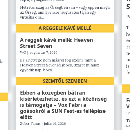
S
Hétrétország az Őrségben van – vagy éppen maga
az Őrség, ami ilyenkor, augusztus táján egy
P
virtuális ors...
T
A REGGELI KÁVÉ MELLÉ
h
A reggeli kávé mellé: Heaven
é
Street Seven
r
n
WG
|
augusztus 7, 2026
n
Ez a hétvége nem másról fog szólni, mint a
bi
Heaven Street Sevenről (bocs, Sziget mínusz
i
egyedik nap, bocs...
f
SZEMTŐL SZEMBEN
Ebben a közegben bátran
kísérletezhetsz, és ezt a közönség
F
is támogatja – Vox Fabri a
V
é
goásokról a SUN Fest-es fellépése
Po
előtt
Tö
Zubor Tamás
|
július 16, 2026
sz