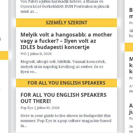
Vox Fabri a július harmadik hetére, a Manas és
Ozora közé beékelődött SUN Festivalon is játszik
B
mint az ...
m
SZEMÉLY SZERINT
Po
Ak
Melyik volt a hangosabb: a mother
ba
t
vagy a fucker? – Ilyen volt az
IDLES budapesti koncertje
WG
|
július 11, 2026
M
Megvolt, ultrajó volt, túléltük. Vannak koncertek,
k
melyek után napokig kóvályog az ember, és ez
k
ilyen vo...
Pr
FOR ALL YOU ENGLISH SPEAKERS
A 
n
mé
FOR ALL YOU ENGLISH SPEAKERS
OUT THERE!
A
Pop Eye
|
július 10, 2026
j
Here is your guide to live shows in Budapedst this
Po
summer. Pop Eye is a pop culture magazine based
in...
Au
ve