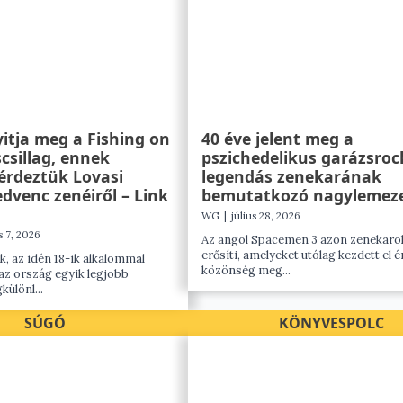
itja meg a Fishing on
40 éve jelent meg a
scsillag, ennek
pszichedelikus garázsroc
érdeztük Lovasi
legendás zenekarának
dvenc zenéiről – Link
bemutatkozó nagylemez
WG
|
július 28, 2026
s 7, 2026
Az angol Spacemen 3 azon zenekaro
erősíti, amelyeket utólag kezdett el é
k, az idén 18-ik alkalommal
közönség meg...
az ország egyik legjobb
különl...
SÚGÓ
KÖNYVESPOLC