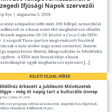
zegedi Ifjúsági Napok szervezői
|
op Eye
augusztus 5, 2026
ucatnyi színpadon több mint 200 fellépő, nemzetközi
eadlinerek és a hazai zenei élet meghatározó előadói
rkeznek augusztus 26–29. között a Coca-Cola SZIN-
e. A szegedi Tisza-parton megrendezett fesztivál
emcsak a nyár utolsó nagy zenei eseménye, hanem
égy napnyi közös élmény, kikapcsolódás és feltöltődés
s egyben. A SZIN már hosszú ideje a hazai
esztiválnaptár egyik meghatározó nyárzáró […]
KELETI OLDAL HÍREK
élidőhöz érkezett a jubileumi Művészetek
ölgye – még öt napig tart a kulturális ünnep
p Eye
|
július 29, 2026
bb ezer program, telt házas koncertek, inspiráló beszélgetések,
ínházi előadások, kiállítások és pez...