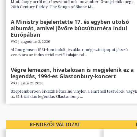
Mint ahogy arról már beszámoltunk, november 13-án jelenik meg a
20th Century Paddy: The Songs of Shane M...
A Ministry bejelentette 17. és egyben utolsó
albumát, amivel jövőre búcsúturnéra indul
Európában
WG
|
augusztus 2, 2026
Al Jourgensen 1981-ben indult, és akkor még szintipopot játszó
zenekara az indusztriál metál talaján tal...
Végre lemezen, hivatalosan is megjelenik ez a
legendás, 1994-es Glastonbury-koncert
WG
|
július 21, 2026
Szeptemberben érkezik kétszínű vinylen a Hartnoll testvérek, vagyi
az Orbital duó legendás Glastonbury ...
RENDEZŐI VÁLTOZAT