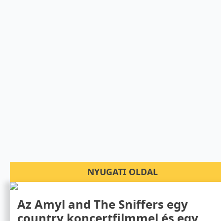
NYUGATI OLDAL
Az Amyl and The Sniffers egy
country koncertfilmmel és egy