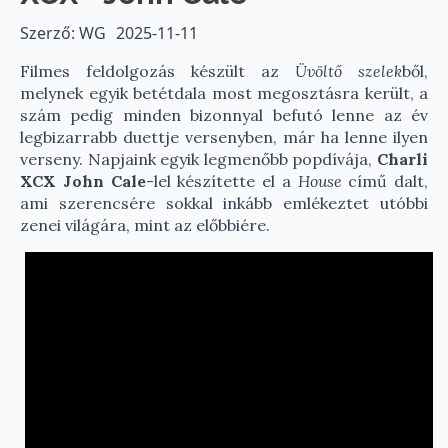
Szerző: WG
2025-11-11
Filmes feldolgozás készült az
Üvöltő szelek
ből,
melynek egyik betétdala most megosztásra került, a
szám pedig minden bizonnyal befutó lenne az év
legbizarrabb duettje versenyben, már ha lenne ilyen
verseny. Napjaink egyik legmenőbb popdívája,
Charli
XCX
John Cale
-lel készítette el a
House
című dalt,
ami szerencsére sokkal inkább emlékeztet utóbbi
zenei világára, mint az előbbiére.