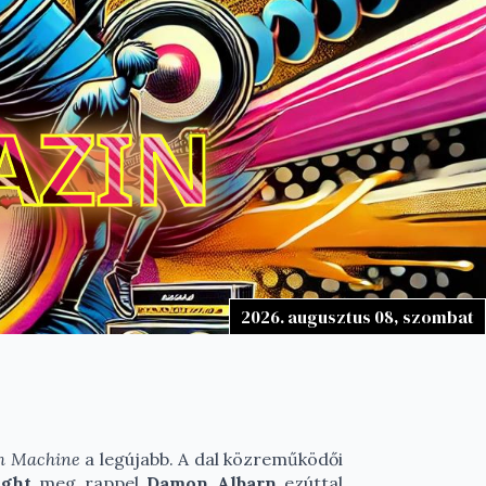
AZIN
2026. augusztus 08, szombat
m Machine
a legújabb. A dal közreműködői
ught
meg rappel
Damon Albarn
ezúttal