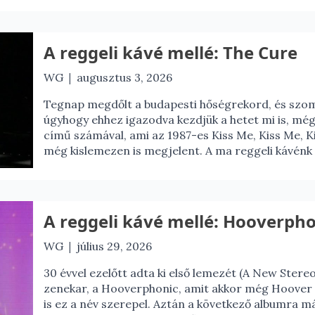
A reggeli kávé mellé: The Cure
|
WG
augusztus 3, 2026
Tegnap megdőlt a budapesti hőségrekord, és szom
úgyhogy ehhez igazodva kezdjük a hetet mi is, mé
című számával, ami az 1987-es Kiss Me, Kiss Me, Ki
még kislemezen is megjelent. A ma reggeli kávénk 
A reggeli kávé mellé: Hooverpho
|
WG
július 29, 2026
30 évvel ezelőtt adta ki első lemezét (A New Ster
zenekar, a Hooverphonic, amit akkor még Hoover
is ez a név szerepel. Aztán a következő albumra 