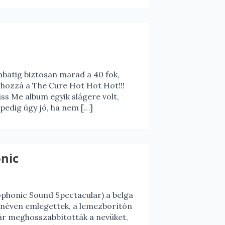
batig biztosan marad a 40 fok,
ghozzá a The Cure Hot Hot Hot!!!
ss Me album egyik slágere volt,
pedig úgy jó, ha nem […]
nic
eophonic Sound Spectacular) a belga
 néven emlegettek, a lemezborítón
már meghosszabbították a nevüket,