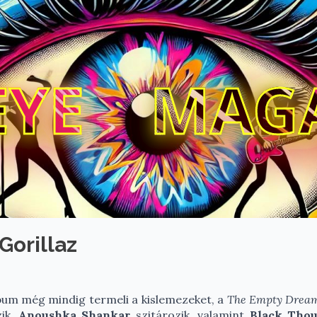
EYE
MAG
Gorillaz
um még mindig termeli a kislemezeket, a
The Empty Drea
ik,
Anoushka Shankar
szitározik, valamint
Black Tho