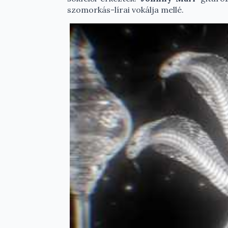
szomorkás-lírai vokálja mellé.