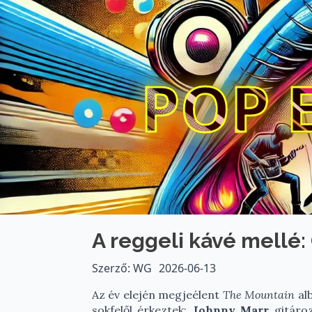
POP 
A reggeli kávé mellé: 
Szerző: WG
2026-06-13
Az év elején megjeélent
The Mountain
alb
sokfelől érkeztek:
Johnny Marr
gitároz