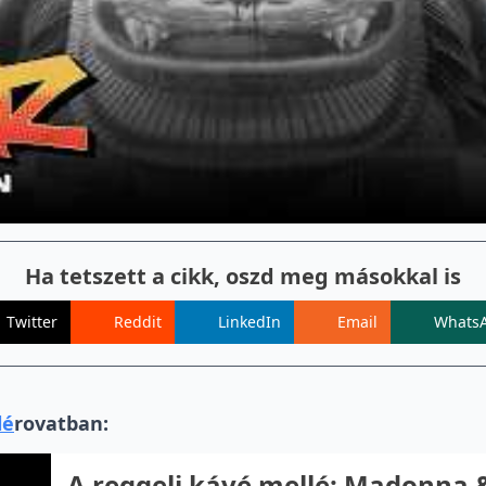
Ha tetszett a cikk, oszd meg másokkal is
Twitter
Reddit
LinkedIn
Email
Whats
lé
rovatban:
A reggeli kávé mellé: Madonna &