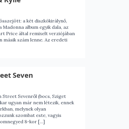
összejött: a két diszkókirálynő,
a Madonna album egyik dala, az
t Price által remixelt verziójában
en másik szám lenne. Az eredeti
reet Seven
 Street Sevenről (bocs, Sziget
ekar ugyan már nem létezik, ennek
rkban, melynek olyan
kozzunk szombat este, vagyis
áromnegyed 8-kor […]