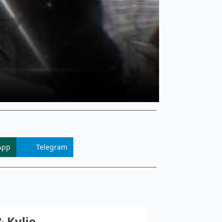
App
Telegram
 Kylie