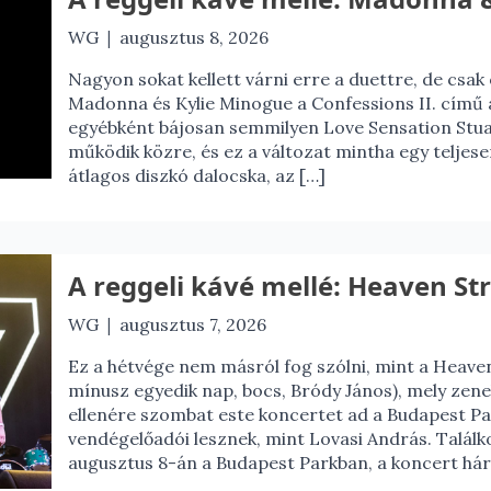
|
WG
augusztus 8, 2026
Nagyon sokat kellett várni erre a duettre, de csak 
Madonna és Kylie Minogue a Confessions II. című 
egyébként bájosan semmilyen Love Sensation Stuar
működik közre, és ez a változat mintha egy teljes
átlagos diszkó dalocska, az […]
A reggeli kávé mellé: Heaven St
|
WG
augusztus 7, 2026
Ez a hétvége nem másról fog szólni, mint a Heaven
mínusz egyedik nap, bocs, Bródy János), mely zen
ellenére szombat este koncertet ad a Budapest Pa
vendégelőadói lesznek, mint Lovasi András. Talál
augusztus 8-án a Budapest Parkban, a koncert h