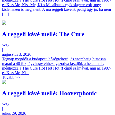
méghozzá a The Cure Hot Hot Hot!!! című számával, ami az 1987-
es Kiss Me, Kiss Me, Kiss Me album egyik slágere volt, még
kislemezen is megjelent. A ma reggeli kávénk pedig úgy jó, ha nem
[…]
A reggeli kávé mellé: The Cure
WG
|
augusztus 3, 2026
Tegnap megdőlt a budapesti hőségrekord, és szombatig biztosan
marad a 40 fok, úgyhogy ehhez igazodva kezdjük a hetet mi is,
méghozzá a The Cure Hot Hot Hot!!! című számával, ami az 1987-
es Kiss Me, Ki...
Tovább >>
A reggeli kávé mellé: Hooverphonic
WG
|
július 29, 2026