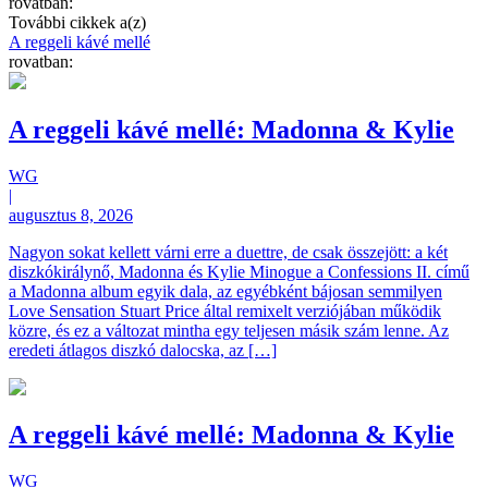
rovatban:
További cikkek a(z)
A reggeli kávé mellé
rovatban:
A reggeli kávé mellé: Madonna & Kylie
WG
|
augusztus 8, 2026
Nagyon sokat kellett várni erre a duettre, de csak összejött: a két
diszkókirálynő, Madonna és Kylie Minogue a Confessions II. című
a Madonna album egyik dala, az egyébként bájosan semmilyen
Love Sensation Stuart Price által remixelt verziójában működik
közre, és ez a változat mintha egy teljesen másik szám lenne. Az
eredeti átlagos diszkó dalocska, az […]
A reggeli kávé mellé: Madonna & Kylie
WG