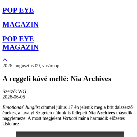
POP EYE
MAGAZIN
POP EYE
MAGAZIN
2026. augusztus 09, vasárnap
A reggeli kávé mellé: Nia Archives
Szerző: WG
2026-06-05
Emotionaé Junglis
t címmel július 17-én jelenik meg a brit dalszerző-
énekes, a tavalyi Szigeten nálunk is fellépett
Nia Archives
második
nagylemeze. A most megjelent
Vertical
már a harmadik előzetes
kislemez.