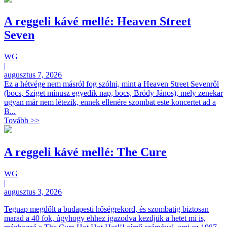
A reggeli kávé mellé: Heaven Street
Seven
WG
|
augusztus 7, 2026
Ez a hétvége nem másról fog szólni, mint a Heaven Street Sevenről
(bocs, Sziget mínusz egyedik nap, bocs, Bródy János), mely zenekar
ugyan már nem létezik, ennek ellenére szombat este koncertet ad a
B...
Tovább >>
A reggeli kávé mellé: The Cure
WG
|
augusztus 3, 2026
Tegnap megdőlt a budapesti hőségrekord, és szombatig biztosan
marad a 40 fok, úgyhogy ehhez igazodva kezdjük a hetet mi is,