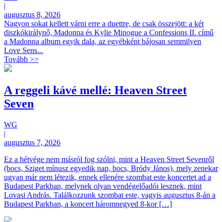
|
augusztus 8, 2026
Nagyon sokat kellett várni erre a duettre, de csak összejött: a két
diszkókirálynő, Madonna és Kylie Minogue a Confessions II. című
a Madonna album egyik dala, az egyébként bájosan semmilyen
Love Sens...
Tovább >>
A reggeli kávé mellé: Heaven Street
Seven
WG
|
augusztus 7, 2026
Ez a hétvége nem másról fog szólni, mint a Heaven Street Sevenről
(bocs, Sziget mínusz egyedik nap, bocs, Bródy János), mely zenekar
ugyan már nem létezik, ennek ellenére szombat este koncertet ad a
Budapest Parkban, melynek olyan vendégelőadói lesznek, mint
Lovasi András. Találkozzunk szombat este, vagyis augusztus 8-án a
Budapest Parkban, a koncert háromnegyed 8-kor […]