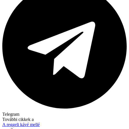
Telegram
További cikkek a
A reggeli kávé mellé