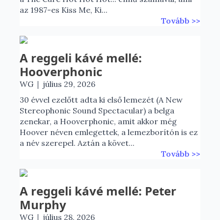
az 1987-es Kiss Me, Ki...
Tovább >>
A reggeli kávé mellé:
Hooverphonic
|
WG
július 29, 2026
30 évvel ezelőtt adta ki első lemezét (A New
Stereophonic Sound Spectacular) a belga
zenekar, a Hooverphonic, amit akkor még
Hoover néven emlegettek, a lemezborítón is ez
a név szerepel. Aztán a követ...
Tovább >>
A reggeli kávé mellé: Peter
Murphy
|
WG
július 28, 2026