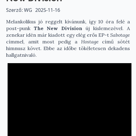
Szerző: WG
2025-11-16
Melankolikus jó reggelt kívánunk, így 10 óra felé a
post-punk
The New Division
új kislemezével. A
zenekar idén már kiadott egy elég erős EP-t
Sabotage
címmel, amit most pedig a
Hostage
című sötét
himnusz követ. Ebbe az időbe tökéletesen dekadens
hallgatnivaló.