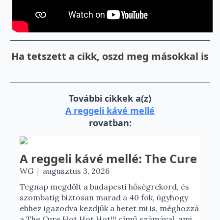
Ha tetszett a cikk, oszd meg másokkal is
További cikkek a(z)
A reggeli kávé mellé
rovatban:
A reggeli kávé mellé: The Cure
|
WG
augusztus 3, 2026
Tegnap megdőlt a budapesti hőségrekord, és
szombatig biztosan marad a 40 fok, úgyhogy
ehhez igazodva kezdjük a hetet mi is, méghozzá
a The Cure Hot Hot Hot!!! című számával, ami