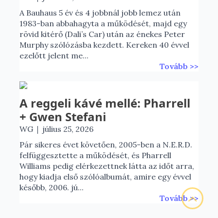
A Bauhaus 5 év és 4 jobbnál jobb lemez után
1983-ban abbahagyta a működését, majd egy
rövid kitérő (Dali’s Car) után az énekes Peter
Murphy szólózásba kezdett. Kereken 40 évvel
ezelőtt jelent me...
Tovább >>
A reggeli kávé mellé: Pharrell
+ Gwen Stefani
|
WG
július 25, 2026
Pár sikeres évet követően, 2005-ben a N.E.R.D.
felfüggesztette a működését, és Pharrell
Williams pedig elérkezettnek látta az időt arra,
hogy kiadja első szólóalbumát, amire egy évvel
később, 2006. jú...
Tovább >>