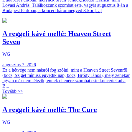
Lovasi András. Találkozzunk szombat este, vagyis augusztus 8-án a
Budapest Parkban, a koncert háromnegyed 8-kor […]
A reggeli kávé mellé: Heaven Street
Seven
WG
|
augusztus 7, 2026
Ez a hétvége nem másról fog szólni, mint a Heaven Street Sevenről
(bocs, Sziget mínusz egyedik nap, bocs, Bródy János), mely zenekar
ugyan már nem létezik, ennek ellenére szombat este koncertet ad a
B...
Tovább >>
A reggeli kávé mellé: The Cure
WG
|