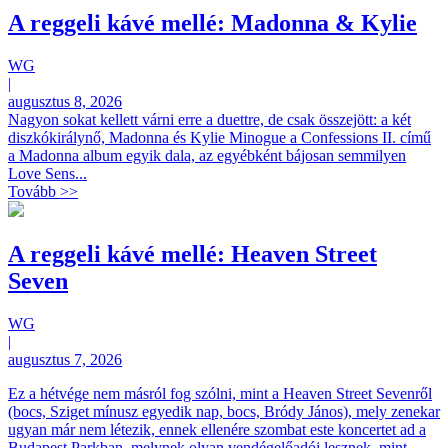
A reggeli kávé mellé: Madonna & Kylie
WG
|
augusztus 8, 2026
Nagyon sokat kellett várni erre a duettre, de csak összejött: a két
diszkókirálynő, Madonna és Kylie Minogue a Confessions II. című
a Madonna album egyik dala, az egyébként bájosan semmilyen
Love Sens...
Tovább >>
A reggeli kávé mellé: Heaven Street
Seven
WG
|
augusztus 7, 2026
Ez a hétvége nem másról fog szólni, mint a Heaven Street Sevenről
(bocs, Sziget mínusz egyedik nap, bocs, Bródy János), mely zenekar
ugyan már nem létezik, ennek ellenére szombat este koncertet ad a
Budapest Parkban, melynek olyan vendégelőadói lesznek, mint