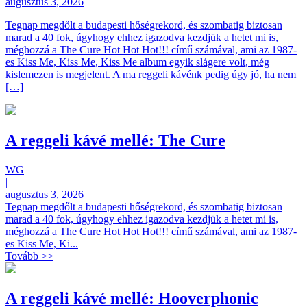
augusztus 3, 2026
Tegnap megdőlt a budapesti hőségrekord, és szombatig biztosan
marad a 40 fok, úgyhogy ehhez igazodva kezdjük a hetet mi is,
méghozzá a The Cure Hot Hot Hot!!! című számával, ami az 1987-
es Kiss Me, Kiss Me, Kiss Me album egyik slágere volt, még
kislemezen is megjelent. A ma reggeli kávénk pedig úgy jó, ha nem
[…]
A reggeli kávé mellé: The Cure
WG
|
augusztus 3, 2026
Tegnap megdőlt a budapesti hőségrekord, és szombatig biztosan
marad a 40 fok, úgyhogy ehhez igazodva kezdjük a hetet mi is,
méghozzá a The Cure Hot Hot Hot!!! című számával, ami az 1987-
es Kiss Me, Ki...
Tovább >>
A reggeli kávé mellé: Hooverphonic