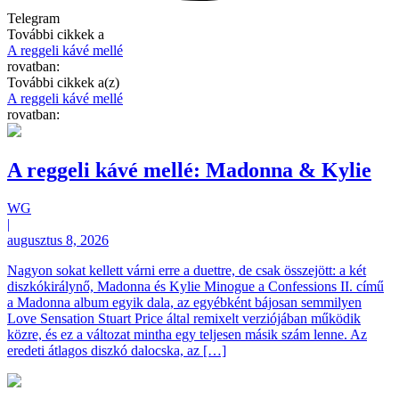
Telegram
További cikkek a
A reggeli kávé mellé
rovatban:
További cikkek a(z)
A reggeli kávé mellé
rovatban:
A reggeli kávé mellé: Madonna & Kylie
WG
|
augusztus 8, 2026
Nagyon sokat kellett várni erre a duettre, de csak összejött: a két
diszkókirálynő, Madonna és Kylie Minogue a Confessions II. című
a Madonna album egyik dala, az egyébként bájosan semmilyen
Love Sensation Stuart Price által remixelt verziójában működik
közre, és ez a változat mintha egy teljesen másik szám lenne. Az
eredeti átlagos diszkó dalocska, az […]