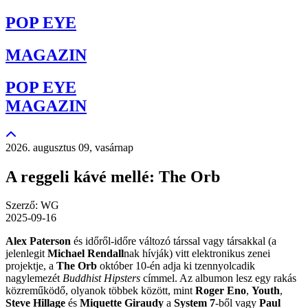
POP EYE
MAGAZIN
POP EYE
MAGAZIN
2026. augusztus 09, vasárnap
A reggeli kávé mellé: The Orb
Szerző: WG
2025-09-16
Alex Paterson
és időről-időre változó társsal vagy társakkal (a
jelenlegit
Michael Rendall
nak hívják) vitt elektronikus zenei
projektje, a
The Orb
október 10-én adja ki tzennyolcadik
nagylemezét
Buddhist Hipsters
címmel. Az albumon lesz egy rakás
közreműködő, olyanok többek között, mint
Roger Eno
,
Youth
,
Steve Hillage
és
Miquette Giraudy
a
System 7
-ből vagy
Paul