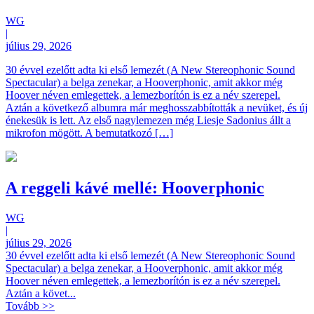
WG
|
július 29, 2026
30 évvel ezelőtt adta ki első lemezét (A New Stereophonic Sound
Spectacular) a belga zenekar, a Hooverphonic, amit akkor még
Hoover néven emlegettek, a lemezborítón is ez a név szerepel.
Aztán a következő albumra már meghosszabbították a nevüket, és új
énekesük is lett. Az első nagylemezen még Liesje Sadonius állt a
mikrofon mögött. A bemutatkozó […]
A reggeli kávé mellé: Hooverphonic
WG
|
július 29, 2026
30 évvel ezelőtt adta ki első lemezét (A New Stereophonic Sound
Spectacular) a belga zenekar, a Hooverphonic, amit akkor még
Hoover néven emlegettek, a lemezborítón is ez a név szerepel.
Aztán a követ...
Tovább >>