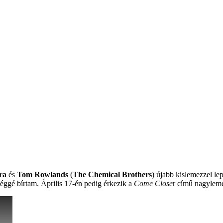
ra
és
Tom Rowlands
(
The Chemical Brothers
) újabb kislemezzel le
eléggé bírtam. Április 17-én pedig érkezik a
Come Close
r című nagylem