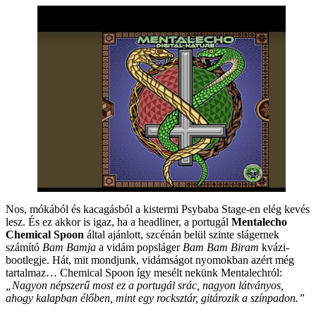
Nos, mókából és kacagásból a kistermi Psybaba Stage-en elég kevés
lesz. És ez akkor is igaz, ha a headliner, a portugál
Mentalecho
Watch this video on YouTube
Chemical Spoon
által ajánlott, szcénán belül szinte slágernek
számító
Bam Bamja
a vidám popsláger
Bam Bam Biram
kvázi-
bootlegje. Hát, mit mondjunk, vidámságot nyomokban azért még
tartalmaz… Chemical Spoon így mesélt nekünk Mentalechról:
„Nagyon népszerű most ez a portugál srác, nagyon látványos,
ahogy kalapban élőben, mint egy rocksztár, gitározik a színpadon.”