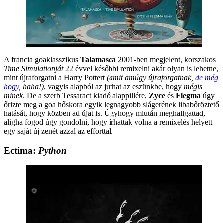
A francia goaklasszikus
Talamasca
2001-ben megjelent, korszakos
Time Simulationját
22 évvel későbbi remixelni akár olyan is lehetne,
Watch this video on YouTube
mint újraforgatni a Harry Pottert
(amit amúgy újraforgatnak,
de még
hogy
, haha!)
, vagyis alapból az juthat az eszünkbe, hogy
mégis
minek
. De a szerb Tessaract kiadó alappillére,
Zyce
és
Flegma
úgy
őrizte meg a goa hőskora egyik legnagyobb slágerének libabőröztető
hatását, hogy közben ad újat is. Úgyhogy miután meghallgattad,
aligha fogod úgy gondolni, hogy írhattak volna a remixelés helyett
egy saját új zenét azzal az efforttal.
Ectima:
Python