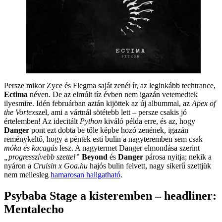
Persze mikor Zyce és Flegma saját zenét ír, az leginkább techtrance,
Ectima
néven. De az elmúlt tíz évben nem igazán vetemedtek
Watch this video on YouTube
ilyesmire. Idén februárban aztán kijöttek az új albummal, az
Apex of
the Vortex
szel, ami a vártnál sötétebb lett ‒ persze csakis jó
értelemben! Az idecitált
Python
kiváló példa erre, és az, hogy
Danger
pont ezt dobta be tőle képbe hozó zenének, igazán
reménykeltő, hogy a péntek esti bulin a nagyteremben sem csak
móka és kacagás
lesz. A nagytermet Danger elmondása szerint
„progresszívebb szettel”
Beyond
és
Danger
párosa nyitja; nekik a
nyáron a
Cruisin x Goa.hu
hajós bulin felvett, nagy sikerű szettjük
nem mellesleg
hamarosan hallgatható
.
Psybaba Stage a kisteremben – headliner:
Mentalecho