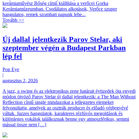
kerámiaművész Bőség című kiállítása a verőcei Gorka
Kerámiamúzeumban. Csodálatos alkotások, Verőce szuper
hangulatos, remek szombati napunk lehe...
Tovább >>
Új dallal jelentkezik Parov Stelar, aki
szeptember végén a Budapest Parkban
lép fel
Pop Eye
|
augusztus 2, 2026
A jazz, a swing és az elektronikus zene határait évtizedek óta egyedi
módon ötvöző Parov Stelar új dallal jelentkezik: a The Man Without
Reflection című single mindazokat a jellegzetes elemeket
felvonultatja, amelyek az osztrák producer és előadó védjegyévé
váltak. Jazzes hangulatok, karakteres rézfúvós megoldások és
különleges vokálok találkoznak benne egy atmoszférikus, semmi
mással össze nem […]