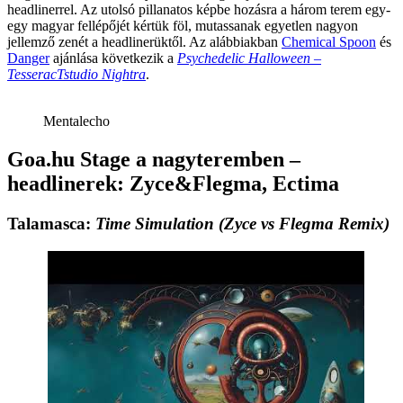
headlinerrel. Az
utolsó pillanatos képbe hozásra a három terem egy-
egy magyar fellépőjét kértük föl, mutassanak egyetlen nagyon
jellemző zenét a headlinerüktől. Az alábbiakban
Chemical Spoon
és
Danger
ajánlása következik a
Psychedelic Halloween –
TesseracTstudio Nightra
.
Mentalecho
Goa.hu Stage a nagyteremben –
headlinerek: Zyce&Flegma, Ectima
Talamasca:
Time Simulation (Zyce vs Flegma Remix)