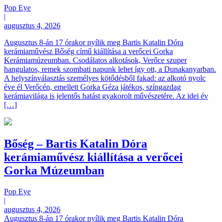
Pop Eye
|
augusztus 4, 2026
Augusztus 8-án 17 órakor nyílik meg Bartis Katalin Dóra
kerámiaművész Bőség című kiállítása a verőcei Gorka
Kerámiamúzeumban. Csodálatos alkotások, Verőce szuper
hangulatos, remek szombati napunk lehet így ott, a Dunakanyarban.
A helyszínválasztás személyes kötődésből fakad: az alkotó nyolc
éve él Verőcén, emellett Gorka Géza játékos, színgazdag
kerámiavilága is jelentős hatást gyakorolt művészetére. Az idei év
[…]
Bőség – Bartis Katalin Dóra
kerámiaművész kiállítása a verőcei
Gorka Múzeumban
Pop Eye
|
augusztus 4, 2026
Augusztus 8-án 17 órakor nyílik meg Bartis Katalin Dóra