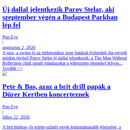
Új dallal jelentkezik Parov Stelar, aki
szeptember végén a Budapest Parkban
lép fel
Pop Eye
|
augusztus 2, 2026
A jazz, a swing és az elektronikus zene határait évtizedek óta egyedi
módon ötvöző Parov Stelar új dallal jelentkezik: a The Man Without
Reflection című single mindazokat a jellegzetes elemeket felvon...
Tovább >>
Pete & Bas, azaz a brit drill papák a
Dürer Kertben koncerteznek
Pop Eye
|
július 22, 2026
A brit hiphop- és grime-színtér egyik legizgalmasabb jelensége, a