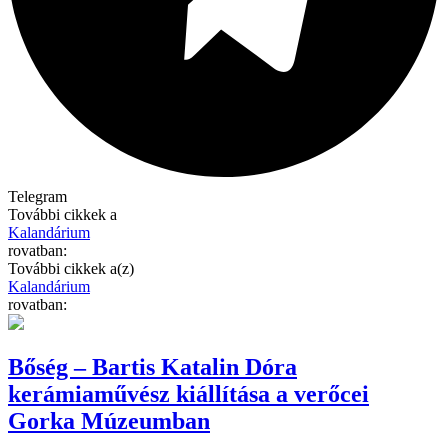
Telegram
További cikkek a
Kalandárium
rovatban:
További cikkek a(z)
Kalandárium
rovatban:
Bőség – Bartis Katalin Dóra
kerámiaművész kiállítása a verőcei
Gorka Múzeumban