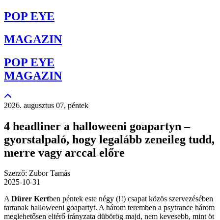
POP EYE
MAGAZIN
POP EYE
MAGAZIN
2026. augusztus 07, péntek
4 headliner a halloweeni goapartyn ‒
gyorstalpaló, hogy legalább zeneileg tudd,
merre vagy arccal előre
Szerző: Zubor Tamás
2025-10-31
A
Dürer Kert
ben péntek este négy (!!) csapat közös szervezésében
tartanak halloweeni goapartyt. A három teremben a psytrance három
meglehetősen eltérő irányzata dübörög majd, nem kevesebb, mint öt