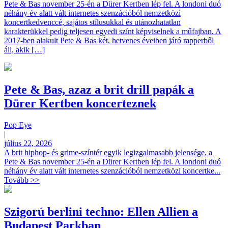
Pete & Bas november 25-én a Dürer Kertben lép fel. A londoni duó
néhány év alatt vált internetes szenzációból nemzetközi
koncertkedvenccé, sajátos stílusukkal és utánozhatatlan
karakterükkel pedig teljesen egyedi színt képviselnek a műfajban. A
2017-ben alakult Pete & Bas két, hetvenes éveiben járó rapperből
áll, akik […]
Pete & Bas, azaz a brit drill papák a
Dürer Kertben koncerteznek
Pop Eye
|
július 22, 2026
A brit hiphop- és grime-színtér egyik legizgalmasabb jelensége, a
Pete & Bas november 25-én a Dürer Kertben lép fel. A londoni duó
néhány év alatt vált internetes szenzációból nemzetközi koncertke...
Tovább >>
Szigorú berlini techno: Ellen Allien a
Budapest Parkban