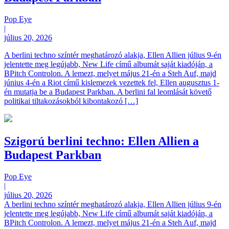
Pop Eye
|
július 20, 2026
A berlini techno színtér meghatározó alakja, Ellen Allien július 9-én
jelentette meg legújabb, New Life című albumát saját kiadóján, a
BPitch Controlon. A lemezt, melyet május 21-én a Steh Auf, majd
június 4-én a Riot című kislemezek vezettek fel, Ellen augusztus 1-
én mutatja be a Budapest Parkban. A berlini fal leomlását követő
politikai tiltakozásokból kibontakozó […]
Szigorú berlini techno: Ellen Allien a
Budapest Parkban
Pop Eye
|
július 20, 2026
A berlini techno színtér meghatározó alakja, Ellen Allien július 9-én
jelentette meg legújabb, New Life című albumát saját kiadóján, a
BPitch Controlon. A lemezt, melyet május 21-én a Steh Auf, majd