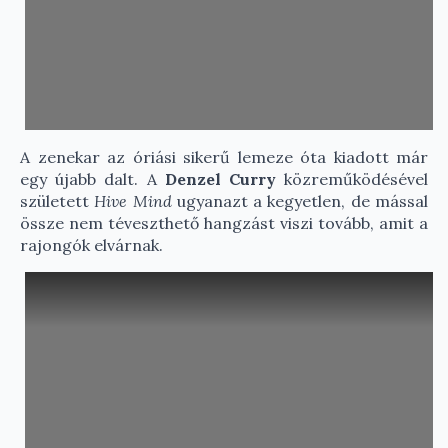
A zenekar az óriási sikerű lemeze óta kiadott már
egy újabb dalt. A
Denzel Curry
közreműködésével
született
Hive Mind
ugyanazt a kegyetlen, de mással
össze nem téveszthető hangzást viszi tovább, amit a
rajongók elvárnak.