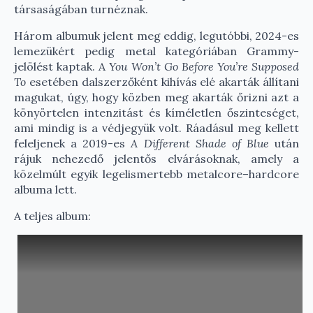
társaságában turnéznak.
Három albumuk jelent meg eddig, legutóbbi, 2024-es
lemezükért pedig metal kategóriában Grammy-
jelölést kaptak. A
You Won’t Go Before You’re Supposed
To
esetében dalszerzőként kihívás elé akarták állítani
magukat, úgy, hogy közben meg akarták őrizni azt a
könyörtelen intenzitást és kíméletlen őszinteséget,
ami mindig is a védjegyük volt. Ráadásul meg kellett
feleljenek a 2019-es
A Different Shade of Blue
után
rájuk nehezedő jelentős elvárásoknak, amely a
közelmúlt egyik legelismertebb metalcore–hardcore
albuma lett.
A teljes album: