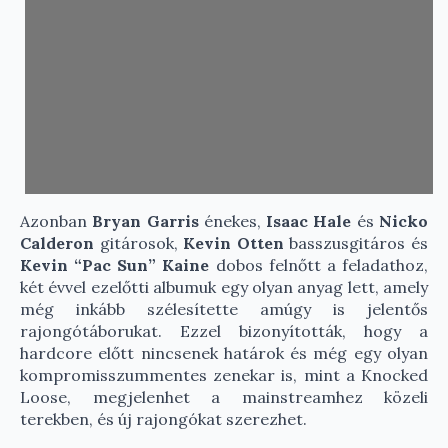
Azonban
Bryan Garris
énekes,
Isaac Hale
és
Nicko
Calderon
gitárosok,
Kevin Otten
basszusgitáros és
Kevin “Pac Sun” Kaine
dobos felnőtt a feladathoz,
két évvel ezelőtti albumuk egy olyan anyag lett, amely
még inkább szélesítette amúgy is jelentős
rajongótáborukat. Ezzel bizonyították, hogy a
hardcore előtt nincsenek határok és még egy olyan
kompromisszummentes zenekar is, mint a Knocked
Loose, megjelenhet a mainstreamhez közeli
terekben, és új rajongókat szerezhet.