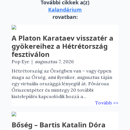
További cikkek a(z)
Kalandárium
rovatban:
A Platon Karataev visszatér a
gyökereihez a Hétrétország
fesztiválon
|
Pop Eye
augusztus 7, 2026
Hétrétország az Őrségben van – vagy éppen
maga az Őrség, ami ilyenkor, augusztus táján
egy virtuális országgá lényegül át. Fővárosa
Őriszentpéter és mintegy 20 további
kistelepülés kapcsolódik hozzá a...
Tovább >>
Bőség – Bartis Katalin Dóra