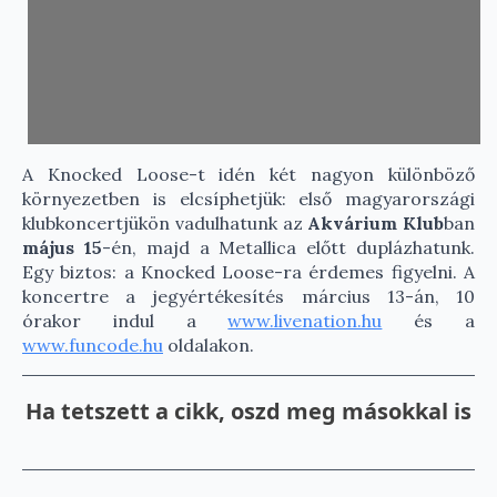
A Knocked Loose-t idén két nagyon különböző
környezetben is elcsíphetjük: első magyarországi
klubkoncertjükön vadulhatunk az
Akvárium Klub
ban
május 15
-én, majd a Metallica előtt duplázhatunk.
Egy biztos: a Knocked Loose-ra érdemes figyelni. A
koncertre a jegyértékesítés március 13-án, 10
órakor indul a
www.livenation.hu
és a
www.funcode.hu
oldalakon.
Ha tetszett a cikk, oszd meg másokkal is