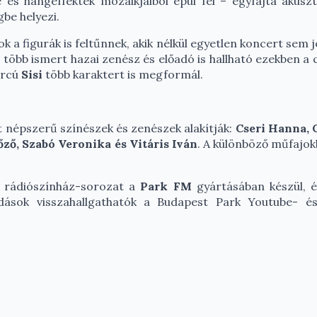
 és hangeffektek mozaikjaiból épül fel – egyfajta akusz
gbe helyezi.
k a figurák is feltűnnek, akik nélkül egyetlen koncert sem 
n több ismert hazai zenész és előadó is hallható ezekben 
arcú
Sisi
több karaktert is megformál.
it népszerű színészek és zenészek alakítják:
Cseri Hanna, 
őző, Szabó Veronika és Vitáris Iván
. A különböző műfajok
rádiószínház-sorozat a
Park FM
gyártásában készül, 
sok visszahallgathatók a Budapest Park Youtube- és 