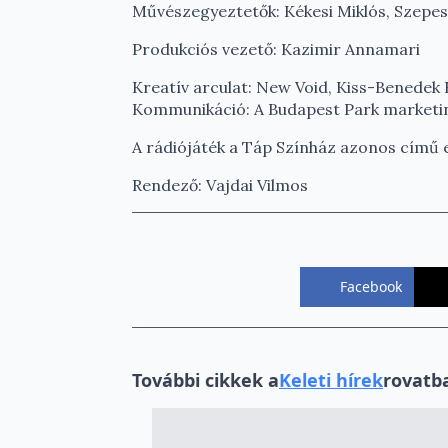
Művészegyeztetők: Kékesi Miklós, Szepes
Produkciós vezető: Kazimir Annamari
Kreatív arculat: New Void, Kiss-Benedek 
Kommunikáció: A Budapest Park marketi
A rádiójáték a Táp Színház azonos című 
Rendező: Vajdai Vilmos
Facebook
További cikkek a
Keleti hírek
rovatb