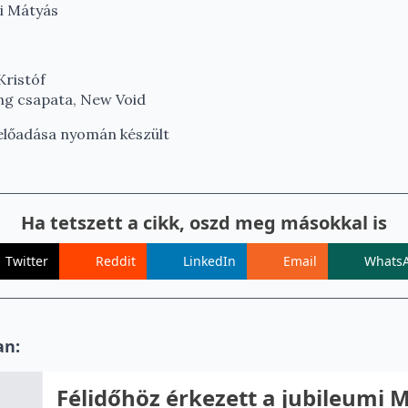
i Mátyás
Kristóf
ng csapata, New Void
előadása nyomán készült
Ha tetszett a cikk, oszd meg másokkal is
Twitter
Reddit
LinkedIn
Email
Whats
an:
Félidőhöz érkezett a jubileumi 