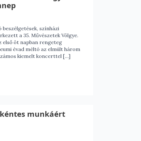
ünnep
ó beszélgetések, színházi
érkezett a 35. Művészetek Völgye.
z első öt napban rengeteg
bileumi évad méltó az elmúlt három
számos kiemelt koncerttel […]
 önkéntes munkáért