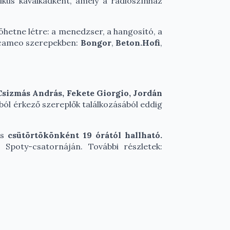
tikus kavalkádként, amely a rádiószínház
jöhetne létre: a menedzser, a hangosító, a
a cameo szerepekben:
Bongor
,
Beton.Hofi
,
Csizmás András, Fekete Giorgio, Jordán
ból érkező szereplők találkozásából eddig
és
csütörtökönként 19 órától hallható.
Spoty-csatornáján. További részletek: