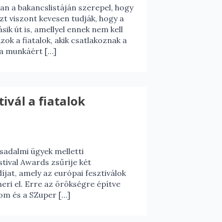
ltan a bakancslistáján szerepel, hogy
Azt viszont kevesen tudják, hogy a
ik út is, amellyel ennek nem kell
ok a fiatalok, akik csatlakoznak a
a munkáért […]
ivál a fiatalok
rsadalmi ügyek melletti
tival Awards zsűrije két
díjat, amely az európai fesztiválok
ri el. Erre az örökségre építve
lom és a SZuper […]