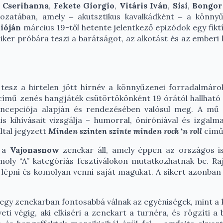
,
Cserihanna
,
Fekete Giorgio
,
Vitáris Iván
,
Sisi
,
Bongor
rozatában, amely ‒ akutsztikus kavalkádként ‒ a könnyű
ióján
március 19-től hetente jelentkező epizódok egy fikt
 siker próbára teszi a barátságot, az alkotást és az ember
t tesz a hirtelen jött hírnév a könnyűzenei forradalmár
című zenés hangjáték csütörtökönként 19 órától hallhat
cepciója alapján és rendezésében valósul meg. A mű a
is kihívásait vizsgálja – humorral, öniróniával és izgalm
ltal jegyzett
Minden szinten szinte minden rock ‘n roll
című 
n a
Vajonasnow
zenekar áll, amely éppen az országos i
moly “A” kategóriás fesztiválokon mutatkozhatnak be. Ra
 lépni és komolyan venni saját magukat. A sikert azonban
or egy zenekarban fontosabbá válnak az egyéniségek, mint a
eti végig, aki elkíséri a zenekart a turnéra, és rögzíti 