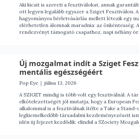
Aki kicsit is szereti a fesztiválokat, annak garantá
ott legyen legalább egyszer a Sziget Fesztiválon. 
hagyományos bérletvásárlás mellett létezik egy más
elérhetetlen álomnak maradnia: az önkéntesség. Az
rendezvényt támogató csapathoz, napi néhány ór
Új mozgalmat indít a Sziget Feszt
mentális egészségéért
|
Pop Eye
július 13, 2026
A SZIGET mindig is több volt egy fesztiválnál. A tá
elkötelezettségét jól mutatja, hogy a European Fes
alkalommal is a fesztiválnak ítélte a Take a Stand-
legkiemelkedőbb társadalmi kezdeményezéseit isme
idén új fejezet kezdődik: elindul a SZociety Mozga