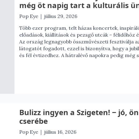
még öt napig tart a kulturális 
|
Pop Eye
július 29, 2026
Több ezer program, telt házas koncertek, inspirál
előadások, kiállítások és pezsgő utcák – félidőhöz 
Az ország legnagyobb összművészeti fesztiválja a
látogatót fogadott, ezzel is bizonyítva, hogy a ju
és fél évtizedhez. A hátralévő napokra pedig még 
Bulizz ingyen a Szigeten! ‒ jó,
cserébe
|
Pop Eye
július 16, 2026