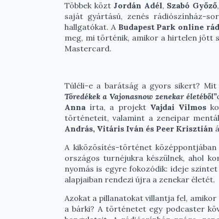
Többek közt
Jordán Adél
,
Szabó Győző
saját gyártású, zenés rádiószínház-so
hallgatókat. A
Budapest Park online rád
meg, mi történik, amikor a hirtelen jött
Mastercard.
Túléli-e a barátság a gyors sikert? Mi
Töredékek a Vajonasnow zenekar életéből”
Anna
írta, a projekt
Vajdai Vilmos
kon
történeteit, valamint a zeneipar mentál
András, Vitáris Iván és Peer Krisztián
á
A kiközösítés-történet középpontjába
országos turnéjukra készülnek, ahol ko
nyomás is egyre fokozódik: ideje szintet
alapjaiban rendezi újra a zenekar életét.
Azokat a pillanatokat villantja fel, amik
a bárki? A történetet egy podcaster köv