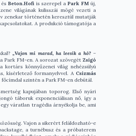
és
Beton.Hofi
is szerepel a
Park FM
új,
zene világának kulisszái mögé vezeti a
ív zenekar történetén keresztül mutatják
i kapcsolatokat. A produkció támogatója a
okkal?
„Vajon mi marad, ha leesik a hó? –
ó a Park FM-en. A sorozat szövegét
Zsigó
 kortárs könnyűzenei világ nehézsúlyú
as, kísérletező formanyelvvel. A
Csizmás
főcímdal szintén a Park FM-en debütál.
smertség kapujában toporog. Első nyári
jongó táboruk exponenciálisan nő, így a
 egy váratlan tragédia árnyékolja be, ami
 közösség. Vajon a sikerért feláldozható-e
a backstage, a turnébusz és a próbaterem