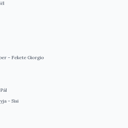
él
ber – Fekete Giorgio
Pál
ja – Sisi