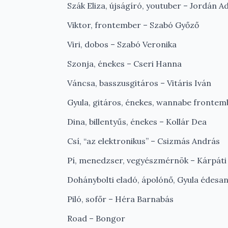
Szák Eliza, újságíró, youtuber – Jordán Ad
Viktor, frontember – Szabó Győző
Viri, dobos – Szabó Veronika
Szonja, énekes – Cseri Hanna
Váncsa, basszusgitáros – Vitáris Iván
Gyula, gitáros, énekes, wannabe frontem
Dina, billentyűs, énekes – Kollár Dea
Csí, “az elektronikus” – Csizmás András
Pí, menedzser, vegyészmérnök – Kárpáti 
Dohánybolti eladó, ápolónő, Gyula édesany
Piló, sofőr – Héra Barnabás
Road – Bongor