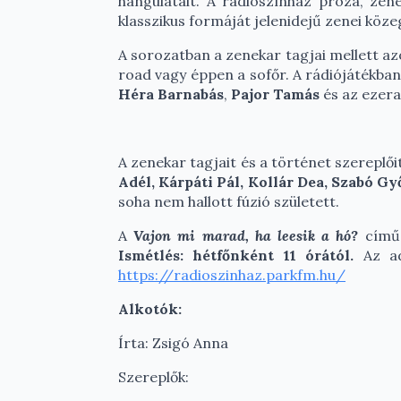
hangulatait. A rádiószínház próza, zene
klasszikus formáját jelenidejű zenei köze
A sorozatban a zenekar tagjai mellett azo
road vagy éppen a sofőr. A rádiójátékba
Héra Barnabás
,
Pajor Tamás
és az ezer
A zenekar tagjait és a történet szereplő
Adél, Kárpáti Pál, Kollár Dea, Szabó Gy
soha nem hallott fúzió született.
A
Vajon mi marad, ha leesik a hó?
című 
Ismétlés: hétfőnként 11 órától.
Az adá
https://radioszinhaz.parkfm.hu/
Alkotók:
Írta: Zsigó Anna
Szereplők: