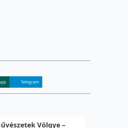
App
Telegram
Művészetek Völgye –