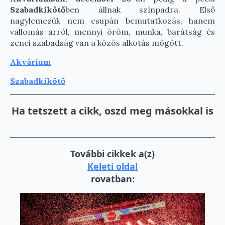
Szabadkikötő
ben állnak színpadra. Első
nagylemezük nem csupán bemutatkozás, hanem
vallomás arról, mennyi öröm, munka, barátság és
zenei szabadság van a közös alkotás mögött.
Akvárium
Szabadkikötő
Ha tetszett a cikk, oszd meg másokkal is
További cikkek a(z)
Keleti oldal
rovatban: