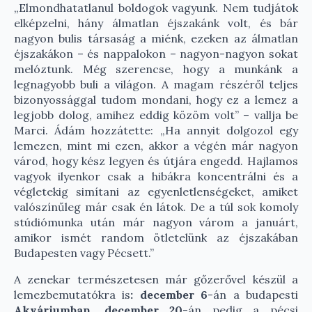
„Elmondhatatlanul boldogok vagyunk. Nem tudjátok
elképzelni, hány álmatlan éjszakánk volt, és bár
nagyon bulis társaság a miénk, ezeken az álmatlan
éjszakákon – és nappalokon – nagyon-nagyon sokat
melóztunk. Még szerencse, hogy a munkánk a
legnagyobb buli a világon. A magam részéről teljes
bizonyossággal tudom mondani, hogy ez a lemez a
legjobb dolog, amihez eddig közöm volt” – vallja be
Marci. Ádám hozzátette: „Ha annyit dolgozol egy
lemezen, mint mi ezen, akkor a végén már nagyon
várod, hogy kész legyen és útjára engedd. Hajlamos
vagyok ilyenkor csak a hibákra koncentrálni és a
végletekig simítani az egyenletlenségeket, amiket
valószínűleg már csak én látok. De a túl sok komoly
stúdiómunka után már nagyon várom a januárt,
amikor ismét random ötletelünk az éjszakában
Budapesten vagy Pécsett.”
A zenekar természetesen már gőzerővel készül a
lemezbemutatókra is
: december 6
-án a budapesti
Akváriumban
,
december 20
-án pedig a pécsi