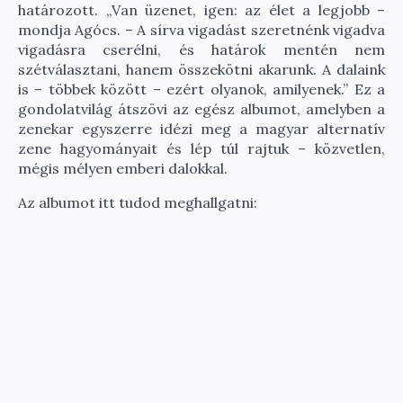
határozott. „Van üzenet, igen: az élet a legjobb –
mondja Agócs. – A sírva vigadást szeretnénk vigadva
vigadásra cserélni, és határok mentén nem
szétválasztani, hanem összekötni akarunk. A dalaink
is – többek között – ezért olyanok, amilyenek.” Ez a
gondolatvilág átszövi az egész albumot, amelyben a
zenekar egyszerre idézi meg a magyar alternatív
zene hagyományait és lép túl rajtuk – közvetlen,
mégis mélyen emberi dalokkal.
Az albumot itt tudod meghallgatni: