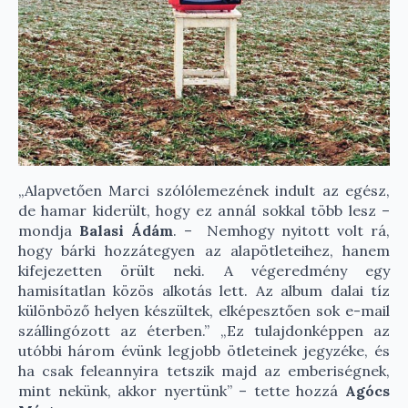
„Alapvetően Marci szólólemezének indult az egész,
de hamar kiderült, hogy ez annál sokkal több lesz –
mondja
Balasi Ádám
. – Nemhogy nyitott volt rá,
hogy bárki hozzátegyen az alapötleteihez, hanem
kifejezetten örült neki. A végeredmény egy
hamisítatlan közös alkotás lett. Az album dalai tíz
különböző helyen készültek, elképesztően sok e-mail
szállingózott az éterben.” „Ez tulajdonképpen az
utóbbi három évünk legjobb ötleteinek jegyzéke, és
ha csak feleannyira tetszik majd az emberiségnek,
mint nekünk, akkor nyertünk” – tette hozzá
Agócs