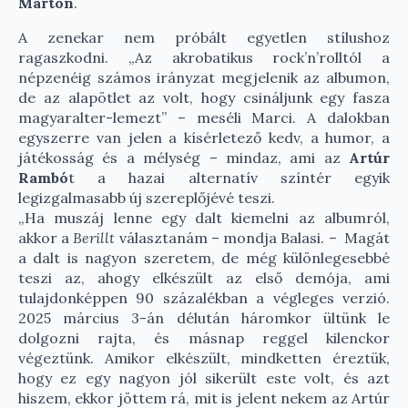
Márton
.
A zenekar nem próbált egyetlen stílushoz
ragaszkodni. „Az akrobatikus rock’n’rolltól a
népzenéig számos irányzat megjelenik az albumon,
de az alapötlet az volt, hogy csináljunk egy fasza
magyaralter-lemezt” – meséli Marci. A dalokban
egyszerre van jelen a kísérletező kedv, a humor, a
játékosság és a mélység – mindaz, ami az
Artúr
Rambó
t a hazai alternatív színtér egyik
legizgalmasabb új szereplőjévé teszi.
„Ha muszáj lenne egy dalt kiemelni az albumról,
akkor a
Berillt
választanám – mondja Balasi. – Magát
a dalt is nagyon szeretem, de még különlegesebbé
teszi az, ahogy elkészült az első demója, ami
tulajdonképpen 90 százalékban a végleges verzió.
2025 március 3-án délután háromkor ültünk le
dolgozni rajta, és másnap reggel kilenckor
végeztünk. Amikor elkészült, mindketten éreztük,
hogy ez egy nagyon jól sikerült este volt, és azt
hiszem, ekkor jöttem rá, mit is jelent nekem az Artúr