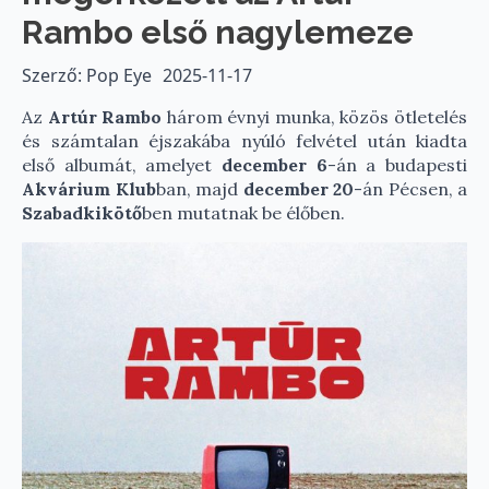
Rambo első nagylemeze
Szerző: Pop Eye
2025-11-17
Az
Artúr Rambo
három évnyi munka, közös ötletelés
és számtalan éjszakába nyúló felvétel után kiadta
első albumát, amelyet
december 6
-án a budapesti
Akvárium Klub
ban, majd
december 20
-án Pécsen, a
Szabadkikötő
ben mutatnak be élőben.