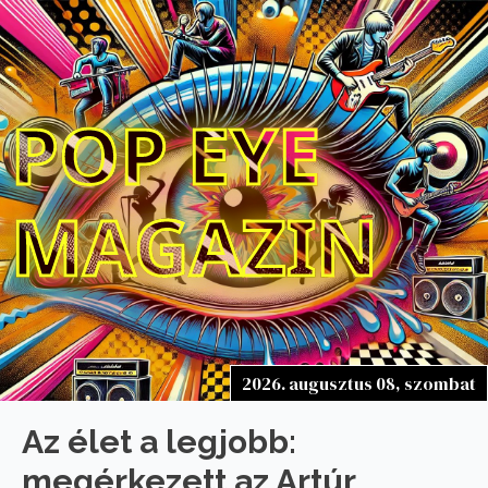
POP EYE
MAGAZIN
2026. augusztus 08, szombat
Az élet a legjobb:
megérkezett az Artúr