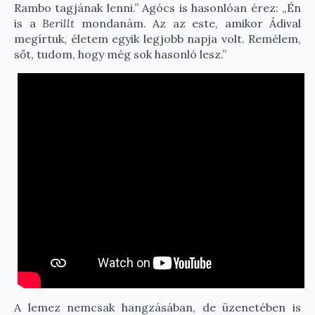
Rambo tagjának lenni.” Agócs is hasonlóan érez: „Én
is a
Berillt
mondanám. Az az este, amikor Ádival
megírtuk, életem egyik legjobb napja volt. Remélem,
sőt, tudom, hogy még sok hasonló lesz.”
A lemez nemcsak hangzásában, de üzenetében is