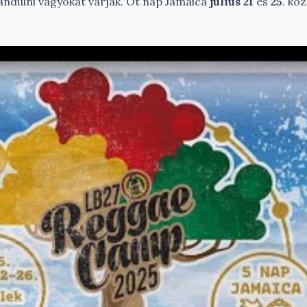
ándulni vágyókat várják. Öt nap Jamaica
július 21
és
25
. kö