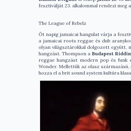
fesztiválját 23. alkalommal rendezi meg 
The League of Rebelz
Öt napig jamaicai hangulat várja a feszt
a jamaicai roots reggae és dub aranykor
olyan világsztárokkal dolgozott együtt,
hangzást. Thompson a
Budapest Riddi
reggae hangzást modern pop és funk ele
Wonder. Mellettük az olasz származású,
hozza el a brit sound system kultúra klass