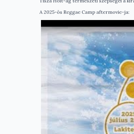
Tisza Holt-ág természeti szépségei a kir
A 2025-ös Reggae Camp aftermovie-ja: