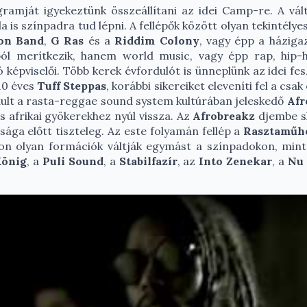
ramját igyekeztünk összeállítani az idei Camp-re. A vál
 is színpadra tud lépni. A fellépők között olyan tekintélye
on Band
,
G Ras
és a
Riddim Colony
, vagy épp a házig
ból merítkezik, hanem world music, vagy épp rap, hi
ó képviselői. Több kerek évfordulót is ünneplünk az idei f
 10 éves
Tuff Steppas
, korábbi sikereiket eleveníti fel a cs
ndult a rasta-reggae sound system kultúrában jeleskedő
Afr
s afrikai gyökerekhez nyúl vissza. Az
Afrobreakz
djembe s
ga előtt tiszteleg. Az este folyamán fellép a
Rasztaműh
kon olyan formációk váltják egymást a színpadokon, min
König
, a
Puli Sound
, a
Stabilfazír
, az
Into Zenekar
, a
Nu 