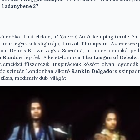
a
Ladánybene 27
.
iválozókat Lakiteleken, a Tőserdő Autóskemping területén.
ának egyik kulcsfigurája,
Linval Thompson
. Az énekes-
 mint Dennis Brown vagy a Scientist, produceri munkái pe
m Band
del lép fel. A kelet-londoni
The League of Rebelz
n
mekkel fűszerezik. Inspirációik között olyan legendák
 de szintén Londonban alkotó
Rankin Delgado
is színpadr
zikus, meditatív dub-világát.