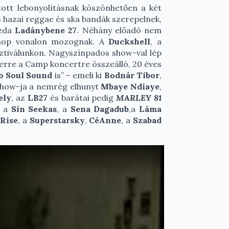
tott lebonyolításnak köszönhetően a két
s hazai reggae és ska bandák szerepelnek,
azda
Ladánybene 27
. Néhány előadó nem
p-hop vonalon mozognak. A
Duckshell
, a
esztiválunkon. Nagyszínpados show-val lép
ak erre a Camp koncertre összeálló, 20 éves
o Soul Sound
is” – emeli ki
Bodnár Tibor
,
how-ja a nemrég elhunyt
Mbaye Ndiaye
,
ely
, az
LB27
és barátai pedig
MARLEY 81
t a
Sin Seekas
, a
Sena Dagadub
,a
Láma
Rise
, a
Superstarsky
,
CéAnne
, a
Szabad