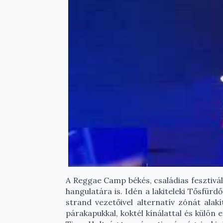
A Reggae Camp békés, családias fesztivál
hangulatára is. Idén a lakiteleki Tősfür
strand vezetőivel alternatív zónát ala
párakapukkal, koktél kínálattal és külön