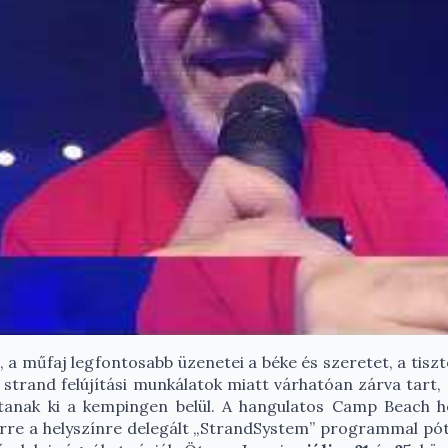
, a műfaj legfontosabb üzenetei a béke és szeretet, a tisz
dő strand felújítási munkálatok miatt várhatóan zárva tart,
kítanak ki a kempingen belül. A hangulatos Camp Beach 
 erre a helyszínre delegált „StrandSystem” programmal pót