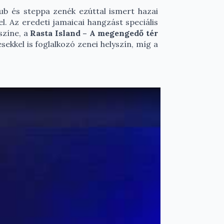
dub és steppa zenék ezúttal ismert hazai
l. Az eredeti jamaicai hangzást speciális
színe, a
Rasta Island – A megengedő tér
ekkel is foglalkozó zenei helyszín, míg a