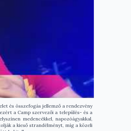
telet és összefogás jellemző a rendezvény
 ezért a Camp szervezői a település- és a
helyszínen medencékkel, napozóágyakkal,
olják a kieső strandélményt, míg a közeli