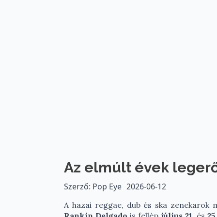
Az elmúlt évek leger
Szerző: Pop Eye
2026-06-12
A hazai reggae, dub és ska zenekarok m
Rankin Delgado
is fellép
j
úlius 21
. és
25