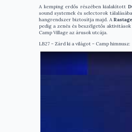
A kemping erdős részében kialakított
D
sound systemek és selectorok tálalásába
hangrendszer biztosítja majd. A
Rastag
pedig a zenés és beszélgetős aktivitások
Camp Village az árusok utcája.
LB27 – Zárd ki a világot – Camp himnusz: