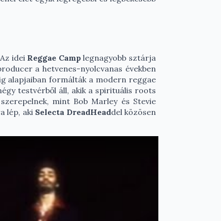
 Az idei
Reggae Camp
legnagyobb sztárja
producer a hetvenes-nyolcvanas években
dig alapjaiban formálták a modern reggae
égy testvérből áll, akik a spirituális roots
 szerepelnek, mint Bob Marley és Stevie
a lép, aki
Selecta DreadHead
del közösen