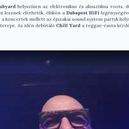
ubyard
helyszínen az elektronikus és akusztikus roots, 
n lesznek elérhetők, élükön a
Dubapest HiFi
legénységéve
e
a koncertek mellett az éjszakai sound system partyk hely
 terepe. Az idén debütáló
Chill Yard
a reggae-rasta kérdés