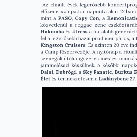
„Az elmúlt évek legerősebb koncertprog
élőzenei színpadon naponta akár 12 banda
mint a
PASO
,
Copy Con
, a
Kemonicati
közvetlenül a reggae zene eszköztárá
Hakumba
és
4tress
a fiatalabb generáci
fel a legerősebb hazai producer páros, a
Kingston Cruisers
. És szintén 20 éve i
a Camp főszervezője. A nyitónap a rituáli
szenegáli ütőhangszeres mester munkássá
jammeléssel készülnek. A későbbi napo
Dalai
,
Dubrögi
, a
Sky Fanatic
,
Burkus 
Élet
és természetesen a
Ladánybene 27
.