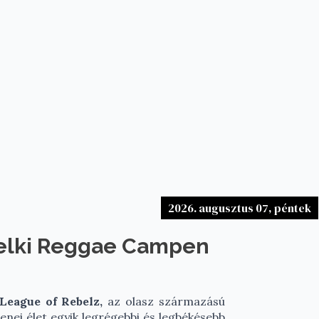
2026. augusztus 07, péntek
telki Reggae Campen
League of Rebelz,
az olasz származású
enei élet egyik legrégebbi és legbékésebb