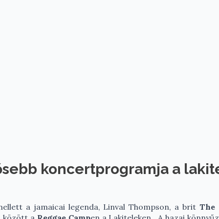
ősebb koncertprogramja a laki
ellett a jamaicai legenda, Linval Thompson, a brit
The 
.
között a
Reggae Camp
en a Lakiteleken. A hazai könnyűz