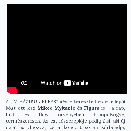
A „IV. HÁZIBULIFLESS” névre keresztelt este fellépői
közt ott lesz
Mikee Mykanic
és
Figura
is – a rap,
füst és flow örvényében hömpölyögve,
természetesen. Az est főszereplője pedig Sisi, aki új
dalát is elhozza, és a koncert során körbeadja,