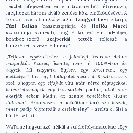
részlet kifejezetten erre a trackre lett létrehozva,
méghozzá három kiváló zenész közreműködésével. A
tömör, nyers hangzásvilágot
Lengyel Levi
gitárja,
Fűzi Balázs
basszusgitárja és
Hollós Marci
szaxofonja színesíti, míg Sisko extrém ad-libjei,
beatbox-szerű szájperkái tették teljessé a
hangképet. A végeredmény?
„
Teljesen egyértelműen a jelenlegi kedvenc dalom
magunktól. Koszos, őszinte, nyers és 100%-ban én
vagyok. Mi vagyunk. Egyben egy történetet, egy
élethelyzetet és egy létállapotot mesél el. Részben arról
szól, ahogyan egy elfajult vita után vérző végtagokkal
keresztülvonaglok egy bevásárlóközponton, ahol nem
akarják nekem kiadni az aznapi zenéléshez kívánt
italaimat. Szerencsére a mögöttem levő arc kisegít,
innen pedig folytatódik a cselekmény
” – árulta el Sisi a
háttérsztorit.
WaTa se hagyta szó nélkül a stúdiófolyamatokat: „
Egy