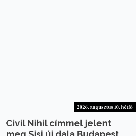
2026. augusztus 10, hétfő
Civil Nihil címmel jelent
meg Sisi új dala Budapest