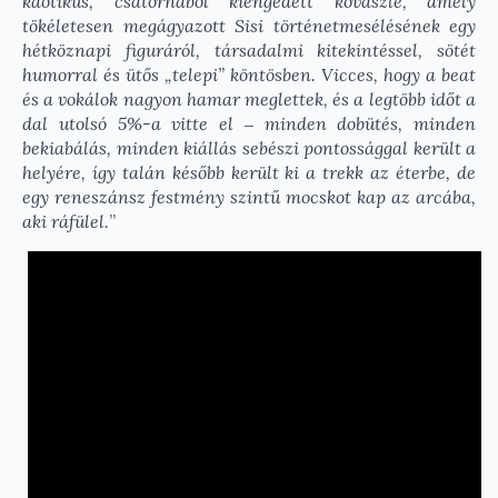
kaotikus, csatornából kiengedett kovászlé, amely
tökéletesen megágyazott Sisi történetmesélésének egy
hétköznapi figuráról, társadalmi kitekintéssel, sötét
humorral és ütős „telepi” köntösben. Vicces, hogy a beat
és a vokálok nagyon hamar meglettek, és a legtöbb időt a
dal utolsó 5%-a vitte el ‒ minden dobütés, minden
bekiabálás, minden kiállás sebészi pontossággal került a
helyére, így talán később került ki a trekk az éterbe, de
egy reneszánsz festmény szintű mocskot kap az arcába,
aki ráfülel.
”