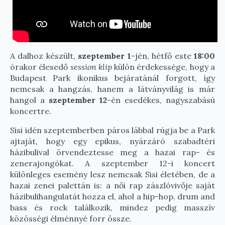
A dalhoz készült,
szeptember 1
-jén, hétfő este
18:00
órakor élesedő
session klip
külön érdekessége, hogy a
Budapest Park ikonikus bejáratánál forgott, így
nemcsak a hangzás, hanem a látványvilág is már
hangol a
szeptember 12
-én esedékes, nagyszabású
koncertre.
Sisi idén szeptemberben páros lábbal rúgja be a Park
ajtaját, hogy egy epikus, nyárzáró szabadtéri
házibulival örvendeztesse meg a hazai rap- és
zenerajongókat. A szeptember 12-i koncert
különleges esemény lesz nemcsak Sisi életében, de a
hazai zenei palettán is: a női rap zászlóvivője saját
házibulihangulatát hozza el, ahol a hip-hop, drum and
bass és rock találkozik, mindez pedig masszív
közösségi élménnyé forr össze.