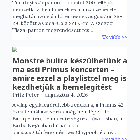
Tucatnyi színpadon több mint 200 fellépő,
nemzetközi headlinerek és a hazai zenei élet
meghatározó előadói érkeznek augusztus 26–
29. között a Coca-Cola SZIN-re. A szegedi
Tisza-parton megrendezett fes...
Tovább >>
Monstre bulira készülhetünk a
ma esti Primus koncerten –
amire ezzel a playlisttel meg is
kezdhetjük a bemelegítést
|
Pritz Péter
augusztus 4, 2026
A világ egyik legőrültebb zenekara, a Primus 42
éves fennállása során még nem lépett fel
Budapesten, de ma este végre a fővárosban, a
Barba Negrában láthatjuk a
basszusgitárfenomén Les Claypoolt és né...
Tovább >>