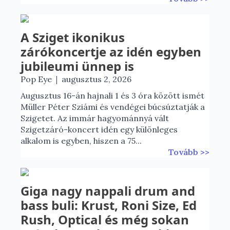
A Sziget ikonikus
zárókoncertje az idén egyben
jubileumi ünnep is
|
Pop Eye
augusztus 2, 2026
Augusztus 16-án hajnali 1 és 3 óra között ismét
Müller Péter Sziámi és vendégei búcsúztatják a
Szigetet. Az immár hagyománnyá vált
Szigetzáró-koncert idén egy különleges
alkalom is egyben, hiszen a 75...
Tovább >>
Giga nagy nappali drum and
bass buli: Krust, Roni Size, Ed
Rush, Optical és még sokan