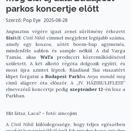
parkos koncertje előtt
Szerző: Pop Eye
2025-08-28
Augusztus végére igazi zenei sűrítmény érkezett
Sisi
től:
Civil Nihil
címmel megjelent legújabb száma,
amely egy koszos, sötét boom-bap agymenés,
mindenféle sablon és sample nélkül. A dal Varga
Tamás, alias
WaTa
produceri közreműködésével
született. A két alkotó régóta dolgozik együtt, és
most újra szintet léptek. Ráadásul Sisi visszatért
klipet forgatni a
Budapest Park
ba
Anya mondd meg
című slágere óta először. A „IV. HÁZIBULIFLESS”
elnevezésű koncertje pedig
szeptember 12
-én lesz a
Parkban.
Mit látsz, Laca? – fotó: sincojim
A
Civil Nihil
különlegessége, hogy teljes egészében
eredeti hangmintákból épül fel: minden hang, minden