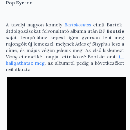
Pop Eye
-on.
A tavalyi nagyon komoly
Bartokosmos
című Bartók-
átdolgozásokat felvonultató albuma után
DJ Bootsie
saját tempójához képest igen gyorsan lepi meg
rajongóit új lemezzel, melynek
Atlas of Sisyphus
lesz a
címe, és május végén jelenik meg. Az első kislemezt
Virág
címmel két napja tette közzé Bootsie, amit
itt
hallgathatsz meg
, az albumról pedig a következőket
nyilatkozta: