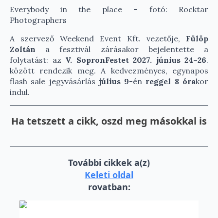
Everybody in the place – fotó: Rocktar
Photographers
A szervező Weekend Event Kft. vezetője,
Fülöp
Zoltán
a fesztivál zárásakor bejelentette a
folytatást: az
V. SopronFestet 2027. június 24–26
.
között rendezik meg. A kedvezményes, egynapos
flash sale jegyvásárlás
július 9
-én
reggel 8 óra
kor
indul.
Ha tetszett a cikk, oszd meg másokkal is
További cikkek a(z)
Keleti oldal
rovatban: