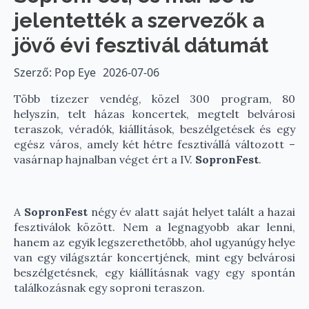
jelentették a szervezők a
jövő évi fesztivál dátumát
Szerző: Pop Eye
2026-07-06
Több tízezer vendég, közel 300 program, 80
helyszín, telt házas koncertek, megtelt belvárosi
teraszok, véradók, kiállítások, beszélgetések és egy
egész város, amely két hétre fesztivállá változott –
vasárnap hajnalban véget ért a IV.
SopronFest
.
A
SopronFest
négy év alatt saját helyet talált a hazai
fesztiválok között. Nem a legnagyobb akar lenni,
hanem az egyik legszerethetőbb, ahol ugyanúgy helye
van egy világsztár koncertjének, mint egy belvárosi
beszélgetésnek, egy kiállításnak vagy egy spontán
találkozásnak egy soproni teraszon.