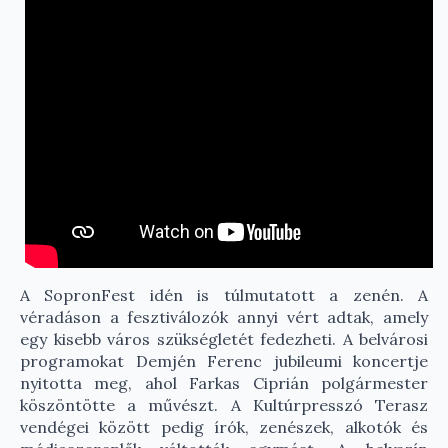
A SopronFest idén is túlmutatott a zenén. A
véradáson a fesztiválozók annyi vért adtak, amely
egy kisebb város szükségletét fedezheti. A belvárosi
programokat Demjén Ferenc jubileumi koncertje
nyitotta meg, ahol Farkas Ciprián polgármester
köszöntötte a művészt. A Kultúrpresszó Terasz
vendégei között pedig írók, zenészek, alkotók és