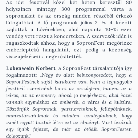
Az idei fesztivál közel két héten keresztül 80
helyszínen mintegy 300 programmal várta a
soproniakat és az ország minden részéből érkező
látogatókat. A fő programok július 2. és 4. között
zajlottak a Lővérekben, ahol naponta 10–15 ezer
vendég vett részt a koncerteken. A szervezők idén is
ragaszkodtak ahhoz, hogy a SopronFest megőrizze
emberléptékű hangulatát, ezt pedig a közönség
visszajelzései is megerősítették.
Lobenwein Norbert
, a SopronFest társalapítója így
fogalmazott: „
Négy év alatt bebizonyosodott, hogy a
SopronFestnek saját karaktere van. Nem a legnagyobb
fesztivál szeretnénk lenni az országban, hanem az a
város, az az esemény, ahová jó megérkezni, ahol közel
vannak egymáshoz az emberek, a város és a kultúra.
Köszönjük Sopronnak, partnereinknek, fellépőinknek,
munkatársainknak és minden vendégünknek, hogy
ismét együtt hoztuk létre ezt az élményt. Most lezárult
egy újabb fejezet, de már az ötödik SopronFesten
dolgozunk
.”