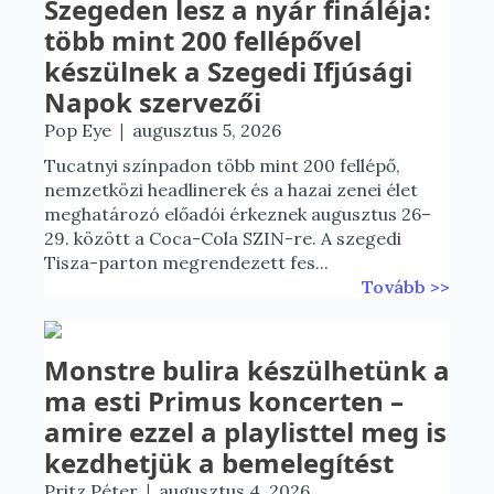
Szegeden lesz a nyár fináléja:
több mint 200 fellépővel
készülnek a Szegedi Ifjúsági
Napok szervezői
|
Pop Eye
augusztus 5, 2026
Tucatnyi színpadon több mint 200 fellépő,
nemzetközi headlinerek és a hazai zenei élet
meghatározó előadói érkeznek augusztus 26–
29. között a Coca-Cola SZIN-re. A szegedi
Tisza-parton megrendezett fes...
Tovább >>
Monstre bulira készülhetünk a
ma esti Primus koncerten –
amire ezzel a playlisttel meg is
kezdhetjük a bemelegítést
|
Pritz Péter
augusztus 4, 2026