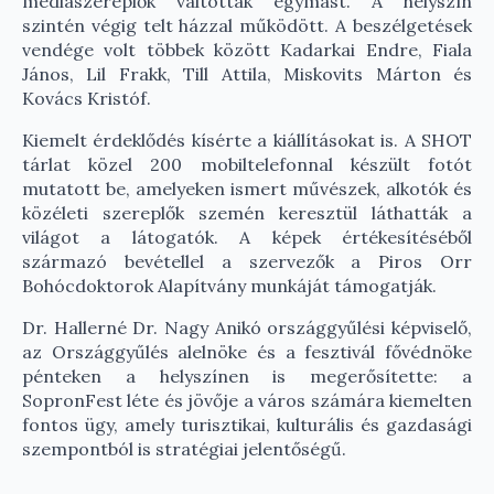
médiaszereplők váltották egymást. A helyszín
szintén végig telt házzal működött. A beszélgetések
vendége volt többek között Kadarkai Endre, Fiala
János, Lil Frakk, Till Attila, Miskovits Márton és
Kovács Kristóf.
Kiemelt érdeklődés kísérte a kiállításokat is. A SHOT
tárlat közel 200 mobiltelefonnal készült fotót
mutatott be, amelyeken ismert művészek, alkotók és
közéleti szereplők szemén keresztül láthatták a
világot a látogatók. A képek értékesítéséből
származó bevétellel a szervezők a Piros Orr
Bohócdoktorok Alapítvány munkáját támogatják.
Dr. Hallerné Dr. Nagy Anikó országgyűlési képviselő,
az Országgyűlés alelnöke és a fesztivál fővédnöke
pénteken a helyszínen is megerősítette: a
SopronFest léte és jövője a város számára kiemelten
fontos ügy, amely turisztikai, kulturális és gazdasági
szempontból is stratégiai jelentőségű.