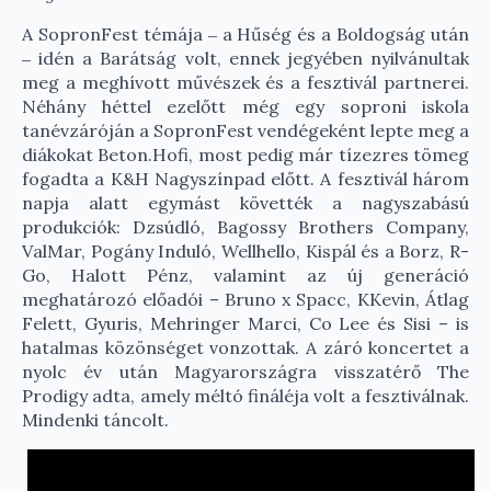
A SopronFest témája ‒ a Hűség és a Boldogság után
‒ idén a Barátság volt, ennek jegyében nyilvánultak
meg a meghívott művészek és a fesztivál partnerei.
Néhány héttel ezelőtt még egy soproni iskola
tanévzáróján a SopronFest vendégeként lepte meg a
diákokat Beton.Hofi, most pedig már tízezres tömeg
fogadta a K&H Nagyszínpad előtt. A fesztivál három
napja alatt egymást követték a nagyszabású
produkciók: Dzsúdló, Bagossy Brothers Company,
ValMar, Pogány Induló, Wellhello, Kispál és a Borz, R-
Go, Halott Pénz, valamint az új generáció
meghatározó előadói – Bruno x Spacc, KKevin, Átlag
Felett, Gyuris, Mehringer Marci, Co Lee és Sisi – is
hatalmas közönséget vonzottak. A záró koncertet a
nyolc év után Magyarországra visszatérő The
Prodigy adta, amely méltó fináléja volt a fesztiválnak.
Mindenki táncolt.