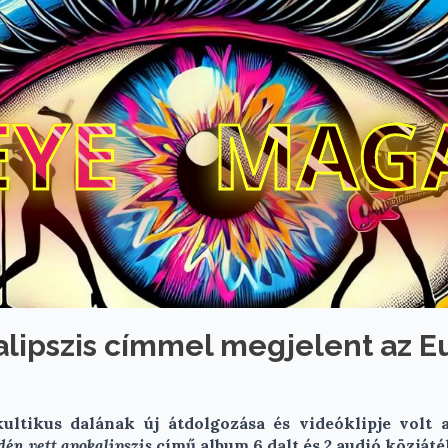
EYE
MAG
lipszis címmel megjelent az E
ltikus dalának új átdolgozása és videóklipje volt 
én vett apokalipszis
című album 6 dalt és 2 audió közjáté