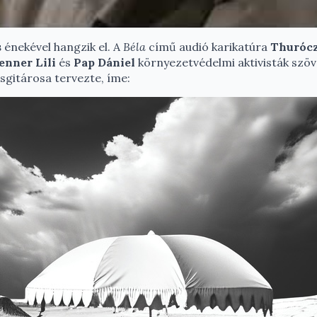
s
énekével hangzik el. A
Béla
című audió karikatúra
Thurócz
nner Lili
és
Pap Dániel
környezetvédelmi aktivisták szöv
sgitárosa tervezte, íme: