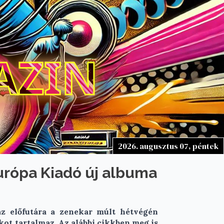
AZIN
2026. augusztus 07, péntek
urópa Kiadó új albuma
az előfutára a zenekar múlt hétvégén
kot tartalmaz. Az alábbi cikkben meg is