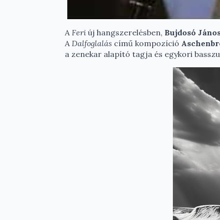
A
Feri
új hangszerelésben,
Bujdosó Jáno
A
Dalfoglalás
című kompozíció
Aschenbre
a zenekar alapító tagja és egykori basszu