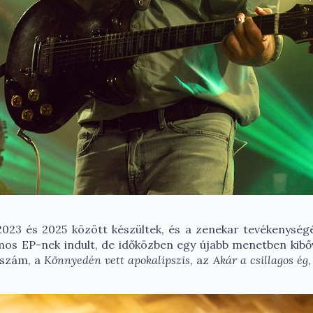
 2023 és 2025 között készültek, és a zenekar tevékenység
os EP-nek indult, de időközben egy újabb menetben kibővü
j szám, a
Könnyedén vett apokalipszis
, az
Akár a csillagos ég