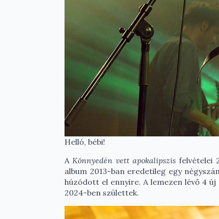
Helló, bébi!
A
Könnyedén vett apokalipszis
felvételei
album 2013-ban eredetileg egy négyszám
húzódott el ennyire. A lemezen lévő 4 ú
2024-ben születtek.