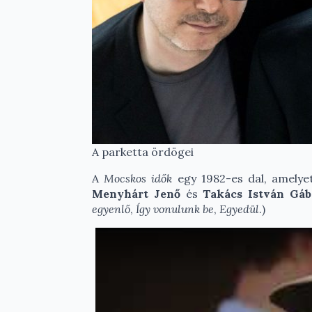
A parketta ördögei
A
Mocskos idők
egy 1982-es dal, amelyet
Menyhárt Jenő
és
Takács István Gáb
egyenlő
,
Így vonulunk be
,
Egyedül
.)