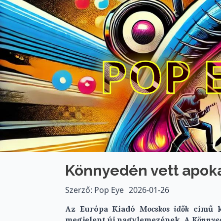
POP 
Könnyedén vett apoka
Szerző: Pop Eye
2026-01-26
Az Európa Kiadó
Mocskos idők
című ku
megjelent új nagylemezének. A
Könnyed