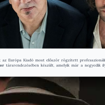
 az Európa Kiadó most először rögzített professzionáli
or
társrendezésében készült, amelyik már a negyedik ily