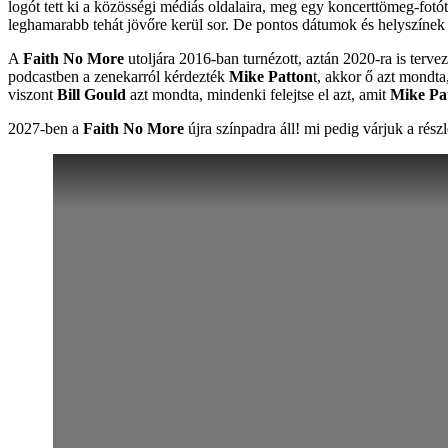
logót tett ki a közösségi médiás oldalaira, meg egy koncerttömeg-fotó
leghamarabb tehát jövőre kerül sor. De pontos dátumok és helyszínek
A
Faith No More
utoljára 2016-ban turnézott, aztán 2020-ra is terv
podcastben a zenekarról kérdezték
Mike Patton
t, akkor ő azt mondta
viszont
Bill Gould
azt mondta, mindenki felejtse el azt, amit
Mike Pa
2027-ben a
Faith No More
újra színpadra áll! mi pedig várjuk a rész