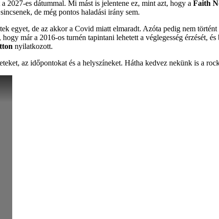
t a 2027-es dátummal. Mi mást is jelentene ez, mint azt, hogy a
Faith 
 sincsenek, de még pontos haladási irány sem.
eztek egyet, de az akkor a Covid miatt elmaradt. Azóta pedig nem törté
, hogy már a 2016-os turnén tapintani lehetett a véglegesség érzését, é
tton
nyilatkozott.
leteket, az időpontokat és a helyszíneket. Hátha kedvez nekünk is a rock