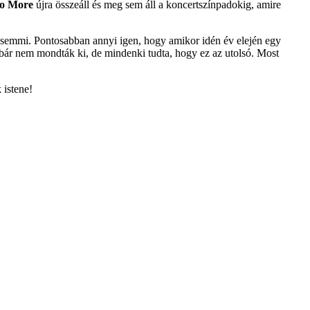
No More
újra összeáll és meg sem áll a koncertszínpadokig, amire
nt semmi. Pontosabban annyi igen, hogy amikor idén év elején egy
s bár nem mondták ki, de mindenki tudta, hogy ez az utolsó. Most
 istene!