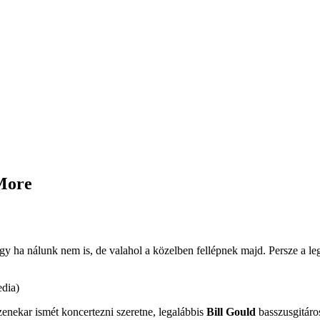
 More
gy ha nálunk nem is, de valahol a közelben fellépnek majd. Persze a l
edia)
enekar ismét koncertezni szeretne, legalábbis
Bill Gould
basszusgitáro