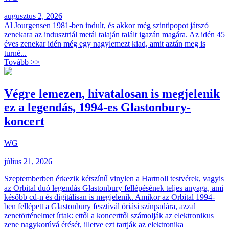
|
augusztus 2, 2026
Al Jourgensen 1981-ben indult, és akkor még szintipopot játszó
zenekara az indusztriál metál talaján talált igazán magára. Az idén 45
éves zenekar idén még egy nagylemezt kiad, amit aztán meg is
turné...
Tovább >>
Végre lemezen, hivatalosan is megjelenik
ez a legendás, 1994-es Glastonbury-
koncert
WG
|
július 21, 2026
Szeptemberben érkezik kétszínű vinylen a Hartnoll testvérek, vagyis
az Orbital duó legendás Glastonbury fellépésének teljes anyaga, ami
később cd-n és digitálisan is megjelenik. Amikor az Orbital 1994-
ben fellépett a Glastonbury fesztivál óriási színpadára, azzal
zenetörténelmet írtak: ettől a koncerttől számolják az elektronikus
zene nagykorúvá érését, illetve ezt tartják az elektronika