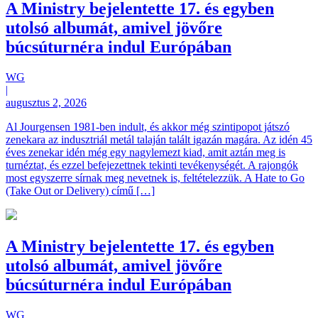
A Ministry bejelentette 17. és egyben
utolsó albumát, amivel jövőre
búcsúturnéra indul Európában
WG
|
augusztus 2, 2026
Al Jourgensen 1981-ben indult, és akkor még szintipopot játszó
zenekara az indusztriál metál talaján talált igazán magára. Az idén 45
éves zenekar idén még egy nagylemezt kiad, amit aztán meg is
turnéztat, és ezzel befejezettnek tekinti tevékenységét. A rajongók
most egyszerre sírnak meg nevetnek is, feltételezzük. A Hate to Go
(Take Out or Delivery) című […]
A Ministry bejelentette 17. és egyben
utolsó albumát, amivel jövőre
búcsúturnéra indul Európában
WG