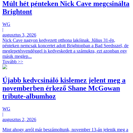
Múlt hét pénteken Nick Cave megcsinálta
Brightont
WG
|
augusztus 3, 2026
Nick Cave nagyon kedvezett otthona lakóinak. Július 31-én,
pénteken nemcsak koncertet adott Brightonban a Bad Seedsszel, de
meglepetésvendéggel is kedveskedett a számukra, ezt azonban egy
másik meglep...
Tovább >>
Újabb kedvcsináló kislemez jelent meg a
novemberben érkező Shane McGowan
tribute-albumhoz
WG
|
augusztus 2, 2026
Mint ahogy arról már beszámoltunk, november 13-án jelenik meg a