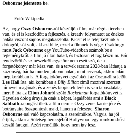
Osbourne jelentette b
e.
Fotó: Wikipedia
Az, hogy
Ozzy Osbourne
-ról készüljön film, már régóta tervben
van, és el is kezdődött a fejlesztés, a kreatív folyamatot az énekes
halála viszont sajnos megakasztotta. Kicsit el is felejtkeztünk a
dologról, sőt volt, aki azt hitte, ezzel a filmnek is vége. Csakhogy
most
Jack Osbourne
egy YouTube-videóban számolt be a
fejleménykről: a film jó úton halad, és biztosan el fog készülni. Bár
rendezőről és színészekről egyelőre nem esett szó, de a
forgatókönyv már kész van, és a tervek szerint 2028-ban láthatja a
közönség, bár ha minden jobban halad, mint tervezik, akkor talán
még korábban is. A forgatókönyvet egyébként az Oscar-díjra jelölt
Lee Hall
írta, aki korábban a
Billy Elliott
című mozival szerzett
hírnevet magának, és a zenés biopic-ek terén is van tapasztalata,
mert ő írta az
Elton John
ról szóló
Rocketman
forgatókönyvét is.
Egyetlen dolog árnyalja csak a képet, legalábbis ami a
Black
Sabbath
-rajongást illeti: a film nem is Ozzy zenei karrierjére és
botrányaira összpontosít majd, hanem a felesége,
Sharon
Osbourne
-nal való kapcsolatára, a szerelmükre. Vagyis, ha jól
értjük, akkor a Sötetség hercegéből Hollywood egy romkom-hőst
készül faragni. Azért reméljük, hogy nem így lesz.