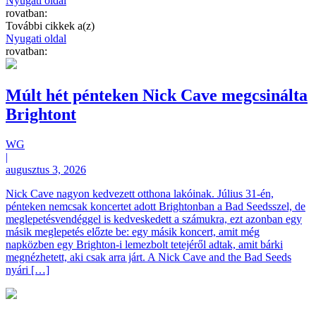
Nyugati oldal
rovatban:
További cikkek a(z)
Nyugati oldal
rovatban:
Múlt hét pénteken Nick Cave megcsinálta
Brightont
WG
|
augusztus 3, 2026
Nick Cave nagyon kedvezett otthona lakóinak. Július 31-én,
pénteken nemcsak koncertet adott Brightonban a Bad Seedsszel, de
meglepetésvendéggel is kedveskedett a számukra, ezt azonban egy
másik meglepetés előzte be: egy másik koncert, amit még
napközben egy Brighton-i lemezbolt tetejéről adtak, amit bárki
megnézhetett, aki csak arra járt. A Nick Cave and the Bad Seeds
nyári […]