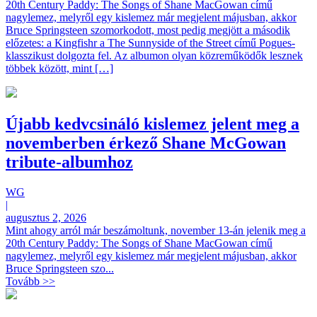
20th Century Paddy: The Songs of Shane MacGowan című
nagylemez, melyről egy kislemez már megjelent májusban, akkor
Bruce Springsteen szomorkodott, most pedig megjött a második
előzetes: a Kingfishr a The Sunnyside of the Street című Pogues-
klasszikust dolgozta fel. Az albumon olyan közreműködők lesznek
többek között, mint […]
Újabb kedvcsináló kislemez jelent meg a
novemberben érkező Shane McGowan
tribute-albumhoz
WG
|
augusztus 2, 2026
Mint ahogy arról már beszámoltunk, november 13-án jelenik meg a
20th Century Paddy: The Songs of Shane MacGowan című
nagylemez, melyről egy kislemez már megjelent májusban, akkor
Bruce Springsteen szo...
Tovább >>