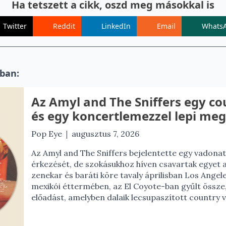
Ha tetszett a cikk, oszd meg másokkal is
Twitter
Reddit
LinkedIn
Email
Whats
ban:
Az Amyl and The Sniffers egy c
és egy koncertlemezzel lepi meg
|
Pop Eye
augusztus 7, 2026
Az Amyl and The Sniffers bejelentette egy vadona
érkezését, de szokásukhoz híven csavartak egyet a
zenekar és baráti köre tavaly áprilisban Los Angel
mexikói éttermében, az El Coyote-ban gyűlt össze
előadást, amelyben dalaik lecsupaszított country ve