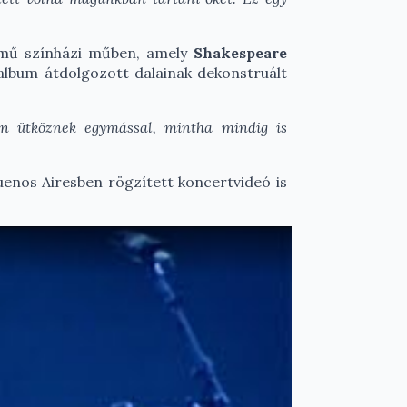
mű színházi műben, amely
Shakespeare
album átdolgozott dalainak dekonstruált
en ütköznek egymással, mintha mindig is
uenos Airesben rögzített koncertvideó is