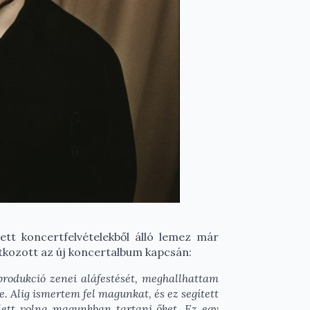
t koncertfelvételekből álló lemez már
atkozott az új koncertalbum kapcsán:
rodukció zenei aláfestését, meghallhattam
. Alig ismertem fel magunkat, és ez segített
 lett volna magunkban tartani őket. Ez egy