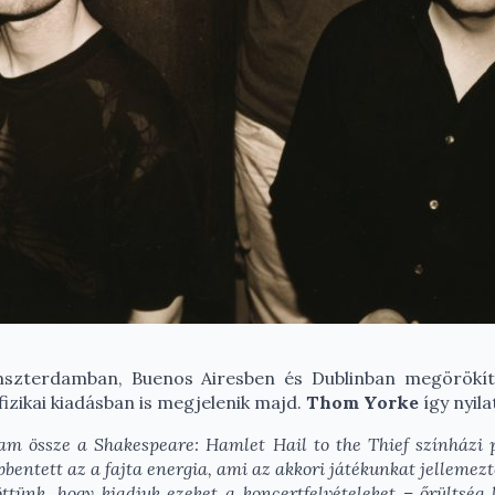
zterdamban, Buenos Airesben és Dublinban megörökítet
fizikai kiadásban is megjelenik majd.
Thom Yorke
így nyil
am össze a Shakespeare: Hamlet Hail to the Thief színházi p
entett az a fajta energia, ami az akkori játékunkat jellemezte
ttünk, hogy kiadjuk ezeket a koncertfelvételeket – őrültség