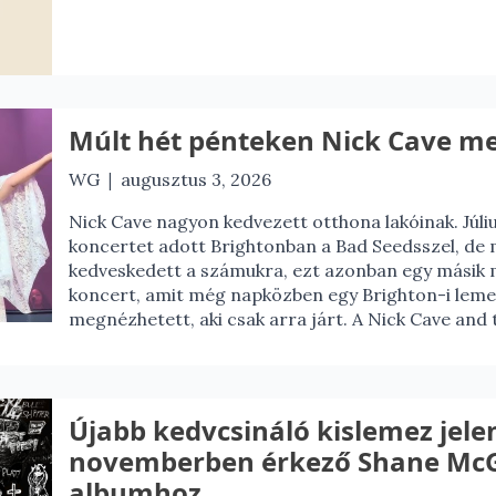
Múlt hét pénteken Nick Cave me
|
WG
augusztus 3, 2026
Nick Cave nagyon kedvezett otthona lakóinak. Júl
koncertet adott Brightonban a Bad Seedsszel, de
kedveskedett a számukra, ezt azonban egy másik m
koncert, amit még napközben egy Brighton-i lemezb
megnézhetett, aki csak arra járt. A Nick Cave and 
Újabb kedvcsináló kislemez jele
novemberben érkező Shane McG
albumhoz