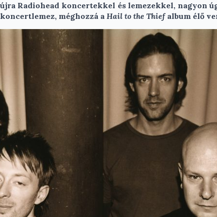
 újra Radiohead koncertekkel és lemezekkel, nagyon úg
y koncertlemez, méghozzá a
Hail to the Thief
album élő ver