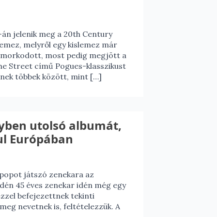
án jelenik meg a 20th Century
mez, melyről egy kislemez már
omorkodott, most pedig megjött a
the Street című Pogues-klasszikust
nek többek között, mint […]
gyben utolsó albumát,
ul Európában
ipopot játszó zenekara az
 idén 45 éves zenekar idén még egy
zzel befejezettnek tekinti
eg nevetnek is, feltételezzük. A