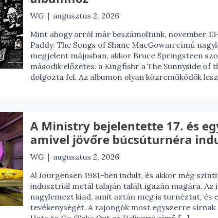
|
WG
augusztus 2, 2026
Mint ahogy arról már beszámoltunk, november 13-
Paddy: The Songs of Shane MacGowan című nagyle
megjelent májusban, akkor Bruce Springsteen sz
második előzetes: a Kingfishr a The Sunnyside of 
dolgozta fel. Az albumon olyan közreműködők lesz
A Ministry bejelentette 17. és e
amivel jövőre búcsúturnéra ind
|
WG
augusztus 2, 2026
Al Jourgensen 1981-ben indult, és akkor még szint
indusztriál metál talaján talált igazán magára. Az
nagylemezt kiad, amit aztán meg is turnéztat, és e
tevékenységét. A rajongók most egyszerre sírnak m
Hate to Go (Take Out or Delivery) című […]