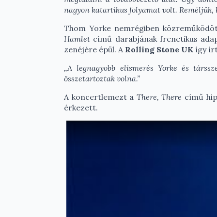
nagyon katartikus folyamat volt. Reméljük, 
Thom Yorke nemrégiben közreműködött 
Hamlet
című darabjának frenetikus adap
zenéjére épül. A
Rolling Stone UK
így ír
„A legnagyobb elismerés Yorke és társs
összetartoztak volna.”
A koncertlemezt a
There, There
című hipn
érkezett.