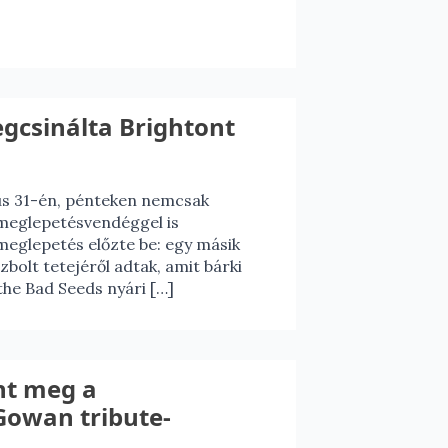
gcsinálta Brightont
ius 31-én, pénteken nemcsak
 meglepetésvendéggel is
eglepetés előzte be: egy másik
olt tetejéről adtak, amit bárki
the Bad Seeds nyári […]
nt meg a
owan tribute-