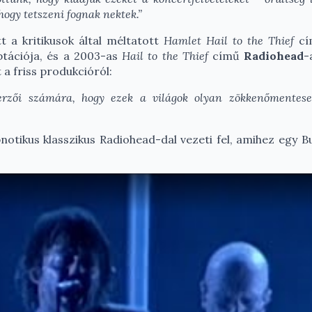
hogy tetszeni fognak nektek.”
a kritikusok által méltatott
Hamlet Hail to the Thief
cí
tációja, és a 2003-as
Hail to the Thief
című
Radiohead
-
t a friss produkcióról:
zerzői számára, hogy ezek a világok olyan zökkenőmentes
otikus klasszikus Radiohead-dal vezeti fel, amihez egy B