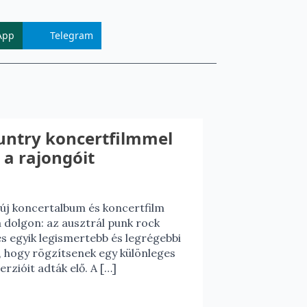
App
Telegram
ountry koncertfilmmel
 a rajongóit
túj koncertalbum és koncertfilm
 dolgon: az ausztrál punk rock
es egyik legismertebb és legrégebbi
, hogy rögzítsenek egy különleges
rzióit adták elő. A […]