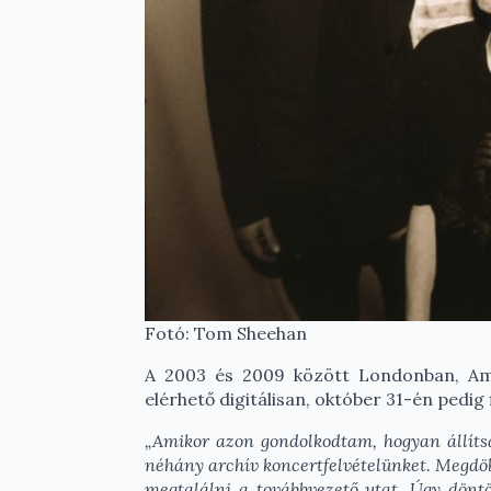
Fotó: Tom Sheehan
A 2003 és 2009 között Londonban, Ams
elérhető digitálisan, október 31-én pedig 
„Amikor azon gondolkodtam, hogyan állíts
néhány archív koncertfelvételünket. Megdöbb
megtalálni a továbbvezető utat. Úgy döntö