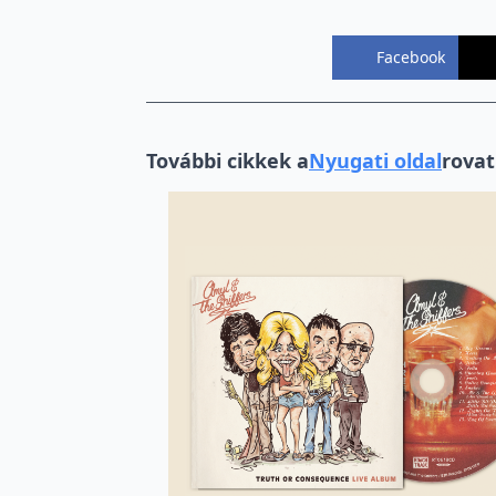
Facebook
További cikkek a
Nyugati oldal
rovat