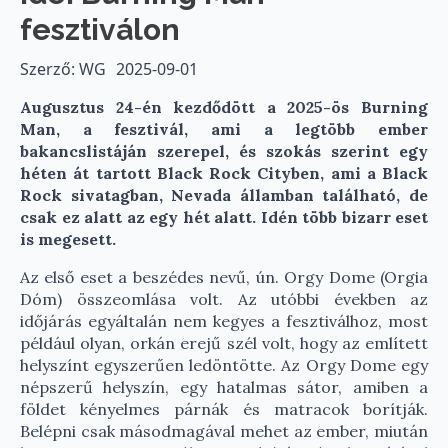
fesztiválon
Szerző: WG
2025-09-01
Augusztus 24-én kezdődött a 2025-ös Burning
Man, a fesztivál, ami a legtöbb ember
bakancslistáján szerepel, és szokás szerint egy
héten át tartott Black Rock Cityben, ami a Black
Rock sivatagban, Nevada államban található, de
csak ez alatt az egy hét alatt. Idén több bizarr eset
is megesett.
Az első eset a beszédes nevű, ún. Orgy Dome (Orgia
Dóm) összeomlása volt. Az utóbbi években az
időjárás egyáltalán nem kegyes a fesztiválhoz, most
például olyan, orkán erejű szél volt, hogy az említett
helyszínt egyszerűen ledöntötte. Az Orgy Dome egy
népszerű helyszín, egy hatalmas sátor, amiben a
földet kényelmes párnák és matracok borítják.
Belépni csak másodmagával mehet az ember, miután