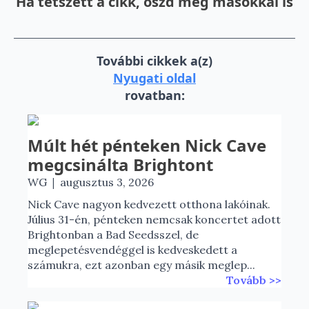
Ha tetszett a cikk, oszd meg másokkal is
További cikkek a(z)
Nyugati oldal
rovatban:
Múlt hét pénteken Nick Cave
megcsinálta Brightont
|
WG
augusztus 3, 2026
Nick Cave nagyon kedvezett otthona lakóinak.
Július 31-én, pénteken nemcsak koncertet adott
Brightonban a Bad Seedsszel, de
meglepetésvendéggel is kedveskedett a
számukra, ezt azonban egy másik meglep...
Tovább >>