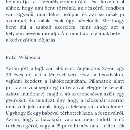
bemutatja a személyazonosítóját és hozzájárul
ahhoz, hogy ami bent történik, az részéről rendben
van. Egyedül nem lehet belépni, és azt se nézik jó
szemmel, ha valaki csak úgy nézelődik. Merthogy
bent dúl a szabad szerelem, mint ahogy azt a
helyszín neve is mondja. Ám most az orgiának betett
a kedvezőtlen időjárás.
Fotó: Wikipedia
Aztán jött a legbizarrabb eset. Augusztus 27-én egy
36 éves nő, aki a férjével vett részt a fesztiválon,
vajúdni kezdett a lakókocsijukban. Pillanatok alatt
jött az orvosi segítség (a fesztivál eléggé felkészült
szinte mindenre), majd a nő szerencsésen szült egy
gyereket, és mindezt úgy, hogy a házaspár szerint
nem volt jele annak, hogy a feleség várandós lenne.
Úgyhogy ők egy babával térhettek haza a fesztiválról.
Aztán, hogy a házaspár valóban nem tudott a nő
terhességéről, vagy a 15 perc hírnév miatt állították