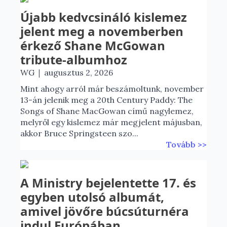
Újabb kedvcsináló kislemez
jelent meg a novemberben
érkező Shane McGowan
tribute-albumhoz
|
WG
augusztus 2, 2026
Mint ahogy arról már beszámoltunk, november
13-án jelenik meg a 20th Century Paddy: The
Songs of Shane MacGowan című nagylemez,
melyről egy kislemez már megjelent májusban,
akkor Bruce Springsteen szo...
Tovább >>
A Ministry bejelentette 17. és
egyben utolsó albumát,
amivel jövőre búcsúturnéra
indul Európában