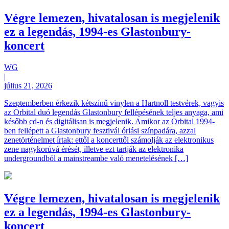
Végre lemezen, hivatalosan is megjelenik
ez a legendás, 1994-es Glastonbury-
koncert
WG
|
július 21, 2026
Szeptemberben érkezik kétszínű vinylen a Hartnoll testvérek, vagyis
az Orbital duó legendás Glastonbury fellépésének teljes anyaga, ami
később cd-n és digitálisan is megjelenik. Amikor az Orbital 1994-
ben fellépett a Glastonbury fesztivál óriási színpadára, azzal
zenetörténelmet írtak: ettől a koncerttől számolják az elektronikus
zene nagykorúvá érését, illetve ezt tartják az elektronika
undergroundból a mainstreambe való menetelésének […]
Végre lemezen, hivatalosan is megjelenik
ez a legendás, 1994-es Glastonbury-
koncert