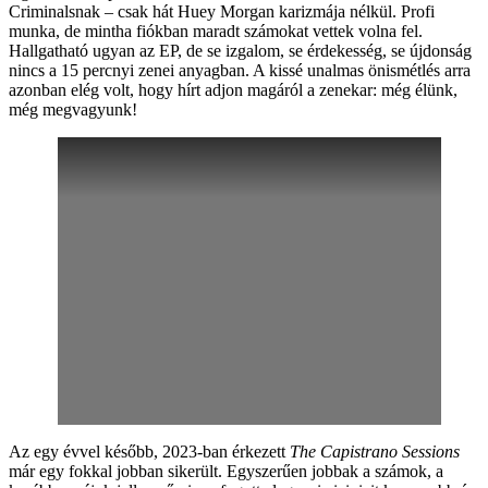
Criminalsnak – csak hát Huey Morgan karizmája nélkül. Profi
munka, de mintha fiókban maradt számokat vettek volna fel.
Hallgatható ugyan az EP, de se izgalom, se érdekesség, se újdonság
nincs a 15 percnyi zenei anyagban. A kissé unalmas önismétlés arra
azonban elég volt, hogy hírt adjon magáról a zenekar: még élünk,
még megvagyunk!
Az egy évvel később, 2023-ban érkezett
The Capistrano Sessions
már egy fokkal jobban sikerült. Egyszerűen jobbak a számok, a