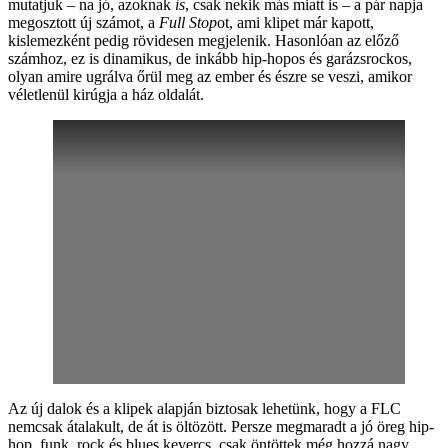
mutatjuk – na jó, azoknak
is
, csak nekik más miatt is – a pár napja
megosztott új számot, a
Full Stop
ot, ami klipet már kapott,
kislemezként pedig rövidesen megjelenik. Hasonlóan az előző
számhoz, ez is dinamikus, de inkább hip-hopos és garázsrockos,
olyan amire ugrálva őrül meg az ember és észre se veszi, amikor
véletlenül kirúgja a ház oldalát.
Az új dalok és a klipek alapján biztosak lehetünk, hogy a FLC
nemcsak átalakult, de át is öltözött. Persze megmaradt a jó öreg hip-
hop, funk, rock és blues kevercs, csak öntöttek még hozzá nagy