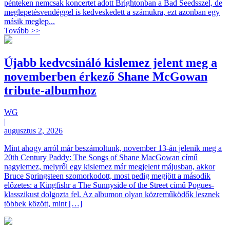
pénteken nemcsak koncertet adott Brightonban a Bad Seedsszel, de
meglepetésvendéggel is kedveskedett a számukra, ezt azonban egy
másik meglep...
Tovább >>
Újabb kedvcsináló kislemez jelent meg a
novemberben érkező Shane McGowan
tribute-albumhoz
WG
|
augusztus 2, 2026
Mint ahogy arról már beszámoltunk, november 13-án jelenik meg a
20th Century Paddy: The Songs of Shane MacGowan című
nagylemez, melyről egy kislemez már megjelent májusban, akkor
Bruce Springsteen szomorkodott, most pedig megjött a második
előzetes: a Kingfishr a The Sunnyside of the Street című Pogues-
klasszikust dolgozta fel. Az albumon olyan közreműködők lesznek
többek között, mint […]