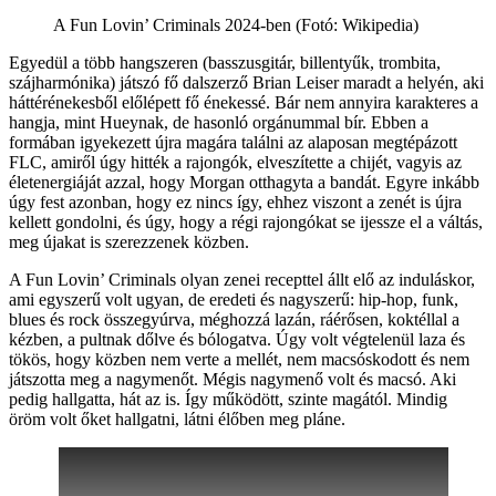
A Fun Lovin’ Criminals 2024-ben (Fotó: Wikipedia)
Egyedül a több hangszeren (basszusgitár, billentyűk, trombita,
szájharmónika) játszó fő dalszerző Brian Leiser maradt a helyén, aki
háttérénekesből előlépett fő énekessé. Bár nem annyira karakteres a
hangja, mint Hueynak, de hasonló orgánummal bír. Ebben a
formában igyekezett újra magára találni az alaposan megtépázott
FLC, amiről úgy hitték a rajongók, elveszítette a chijét, vagyis az
életenergiáját azzal, hogy Morgan otthagyta a bandát. Egyre inkább
úgy fest azonban, hogy ez nincs így, ehhez viszont a zenét is újra
kellett gondolni, és úgy, hogy a régi rajongókat se ijessze el a váltás,
meg újakat is szerezzenek közben.
A Fun Lovin’ Criminals olyan zenei recepttel állt elő az induláskor,
ami egyszerű volt ugyan, de eredeti és nagyszerű: hip-hop, funk,
blues és rock összegyúrva, méghozzá lazán, ráérősen, koktéllal a
kézben, a pultnak dőlve és bólogatva. Úgy volt végtelenül laza és
tökös, hogy közben nem verte a mellét, nem macsóskodott és nem
játszotta meg a nagymenőt. Mégis nagymenő volt és macsó. Aki
pedig hallgatta, hát az is. Így működött, szinte magától. Mindig
öröm volt őket hallgatni, látni élőben meg pláne.