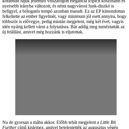
korábban rájuk jellemző visszafogott elegancia icipicit koszosabb és
nyersebb irányba változott, és némi nagyvárosi funk-diszkó is
befigyel, a bólogatós tempó azonban maradt. Ez az EP kimondottan
felkeltette az ember figyelmét, vagy minimum jól esett annyira, hogy
többször is elővegye, pedig miután megjelent, még két évet, vagyis
idén nyárig kellett várni a folytatásra. Bár addig meg turnéztatták az
új felállást, amivel még hozzánk is eljutottak.
Na de gyorsan a mába akkor. Előbb tehát megjelent a
Little Bit
Further
című kislemez, amivel bejelentették az augusztus végén