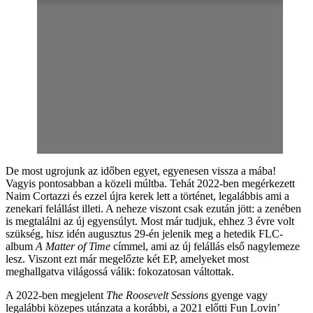
De most ugrojunk az időben egyet, egyenesen vissza a mába!
Vagyis pontosabban a közeli múltba. Tehát 2022-ben megérkezett
Naim Cortazzi és ezzel újra kerek lett a történet, legalábbis ami a
zenekari felállást illeti. A neheze viszont csak ezután jött: a zenében
is megtalálni az új egyensúlyt. Most már tudjuk, ehhez 3 évre volt
szükség, hisz idén augusztus 29-én jelenik meg a hetedik FLC-
album
A Matter of Time
címmel, ami az új felállás első nagylemeze
lesz. Viszont ezt már megelőzte két EP, amelyeket most
meghallgatva világossá válik: fokozatosan váltottak.
A 2022-ben megjelent
The Roosevelt Sessions
gyenge vagy
legalábbi közepes utánzata a korábbi, a 2021 előtti Fun Lovin’