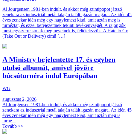
Al Jourgensen 1981-ben indult, és akkor még szintipopot játszó
zenekara az indusztriál metál talaján talált igazán magára. Az idén 45
éves zenekar idén még egy nagylemezt kiad, amit aztán meg is
turnéztat, és ezzel befejezettnek tekinti tevékenységét. A rajongók
most egyszerre sírnak meg nevetnek is, feltételezzük. A Hate to Go
(Take Out or Delivery) című […]
A Ministry bejelentette 17. és egyben
utolsó albumát, amivel jövőre
búcsúturnéra indul Európában
WG
|
augusztus 2, 2026
Al Jourgensen 1981-ben indult, és akkor még szintipopot játszó
zenekara az indusztriál metál talaján talált igazán magára. Az idén 45
éves zenekar idén még egy nagylemezt kiad, amit aztán meg is
turné...
Tovább >>