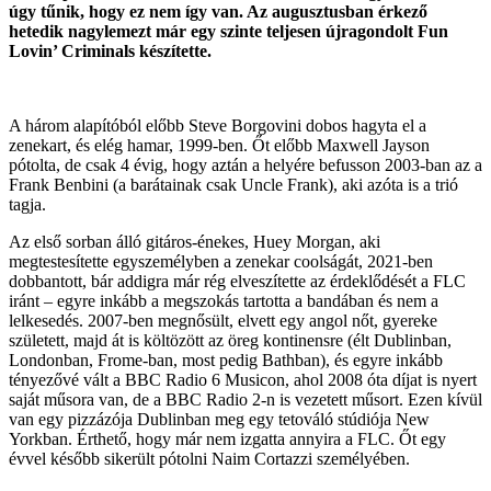
úgy tűnik, hogy ez nem így van. Az augusztusban érkező
hetedik nagylemezt már egy szinte teljesen újragondolt Fun
Lovin’ Criminals készítette.
A három alapítóból előbb Steve Borgovini dobos hagyta el a
zenekart, és elég hamar, 1999-ben. Őt előbb Maxwell Jayson
pótolta, de csak 4 évig, hogy aztán a helyére befusson 2003-ban az a
Frank Benbini (a barátainak csak Uncle Frank), aki azóta is a trió
tagja.
Az első sorban álló gitáros-énekes, Huey Morgan, aki
megtestesítette egyszemélyben a zenekar coolságát, 2021-ben
dobbantott, bár addigra már rég elveszítette az érdeklődését a FLC
iránt – egyre inkább a megszokás tartotta a bandában és nem a
lelkesedés. 2007-ben megnősült, elvett egy angol nőt, gyereke
született, majd át is költözött az öreg kontinensre (élt Dublinban,
Londonban, Frome-ban, most pedig Bathban), és egyre inkább
tényezővé vált a BBC Radio 6 Musicon, ahol 2008 óta díjat is nyert
saját műsora van, de a BBC Radio 2-n is vezetett műsort. Ezen kívül
van egy pizzázója Dublinban meg egy tetováló stúdiója New
Yorkban. Érthető, hogy már nem izgatta annyira a FLC. Őt egy
évvel később sikerült pótolni Naim Cortazzi személyében.