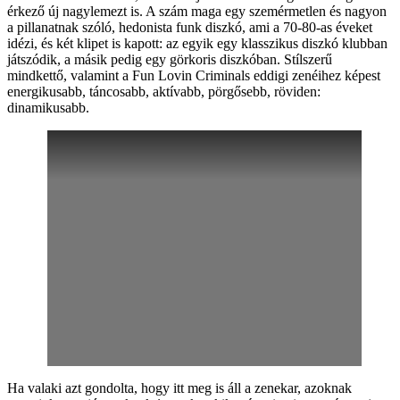
érkező új nagylemezt is. A szám maga egy szemérmetlen és nagyon
a pillanatnak szóló, hedonista funk diszkó, ami a 70-80-as éveket
idézi, és két klipet is kapott: az egyik egy klasszikus diszkó klubban
játszódik, a másik pedig egy görkoris diszkóban. Stílszerű
mindkettő, valamint a Fun Lovin Criminals eddigi zenéihez képest
energikusabb, táncosabb, aktívabb, pörgősebb, röviden:
dinamikusabb.
Ha valaki azt gondolta, hogy itt meg is áll a zenekar, azoknak