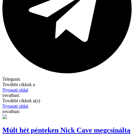
Telegram
További cikkek a
Nyugati oldal
rovatban:
További cikkek a(z)
Nyugati oldal
rovatban:
Múlt hét pénteken Nick Cave megcsinálta