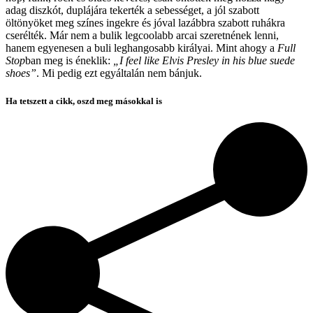
adag diszkót, duplájára tekerték a sebességet, a jól szabott
öltönyöket meg színes ingekre és jóval lazábbra szabott ruhákra
cserélték. Már nem a bulik legcoolabb arcai szeretnének lenni,
hanem egyenesen a buli leghangosabb királyai. Mint ahogy a
Full
Stop
ban meg is éneklik:
„I feel like Elvis Presley in his blue suede
shoes”
. Mi pedig ezt egyáltalán nem bánjuk.
Ha tetszett a cikk, oszd meg másokkal is