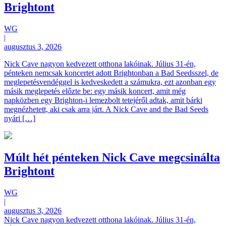
Brightont
WG
|
augusztus 3, 2026
Nick Cave nagyon kedvezett otthona lakóinak. Július 31-én,
pénteken nemcsak koncertet adott Brightonban a Bad Seedsszel, de
meglepetésvendéggel is kedveskedett a számukra, ezt azonban egy
másik meglepetés előzte be: egy másik koncert, amit még
napközben egy Brighton-i lemezbolt tetejéről adtak, amit bárki
megnézhetett, aki csak arra járt. A Nick Cave and the Bad Seeds
nyári […]
Múlt hét pénteken Nick Cave megcsinálta
Brightont
WG
|
augusztus 3, 2026
Nick Cave nagyon kedvezett otthona lakóinak. Július 31-én,