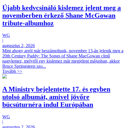
Újabb kedvcsináló kislemez jelent meg a
novemberben érkező Shane McGowan
tribute-albumhoz
WG
|
augusztus 2, 2026
Mint ahogy arról már beszámoltunk, november 13-án jelenik meg a
20th Century Paddy: The Songs of Shane MacGowan című
nagylemez, melyről egy kislemez már megjelent májusban, akkor
Bruce Springsteen szo...
Tovább >>
A Ministry bejelentette 17. és egyben
utolsó albumát, amivel jövőre
búcsúturnéra indul Európában
WG
|
augusztus 2, 2026