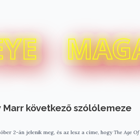
EYE
MAG
y Marr következő szólólemeze
ber 2-án jelenik meg, és az lesz a címe, hogy
The Age Of