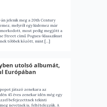
án jelenik meg a 20th Century
mez, melyről egy kislemez már
omorkodott, most pedig megjött a
the Street című Pogues-klasszikust
nek többek között, mint […]
gyben utolsó albumát,
ul Európában
ipopot játszó zenekara az
 idén 45 éves zenekar idén még egy
zzel befejezettnek tekinti
eg nevetnek is, feltételezzük. A