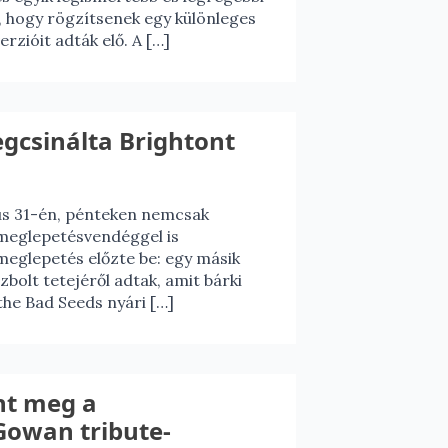
, hogy rögzítsenek egy különleges
rzióit adták elő. A […]
gcsinálta Brightont
ius 31-én, pénteken nemcsak
 meglepetésvendéggel is
eglepetés előzte be: egy másik
olt tetejéről adtak, amit bárki
the Bad Seeds nyári […]
nt meg a
owan tribute-