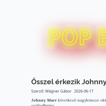
POP 
Ősszel érkezik Johnn
Szerző: Wágner Gábor
2026-06-17
Johnny Marr
következő nagylemeze októ
szólóalbuma.