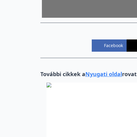
Facebook
További cikkek a
Nyugati oldal
rovat