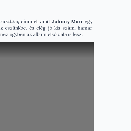
verything
címmel, amit
Johnny Marr
egy
z eszünkbe, és elég jó kis szám, hamar
ez egyben az album első dala is lesz.