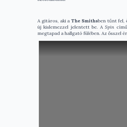
A gitáros, aki a
The Smiths
ben tűnt fel
új kislemezzel jelentett be. A
Spin
című
megtapad a hallgató fülében. Az ősszel ér