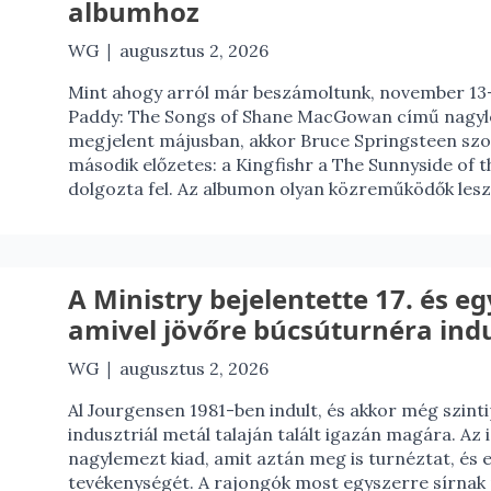
albumhoz
|
WG
augusztus 2, 2026
Mint ahogy arról már beszámoltunk, november 13-
Paddy: The Songs of Shane MacGowan című nagyle
megjelent májusban, akkor Bruce Springsteen sz
második előzetes: a Kingfishr a The Sunnyside of 
dolgozta fel. Az albumon olyan közreműködők lesz
A Ministry bejelentette 17. és e
amivel jövőre búcsúturnéra ind
|
WG
augusztus 2, 2026
Al Jourgensen 1981-ben indult, és akkor még szint
indusztriál metál talaján talált igazán magára. Az
nagylemezt kiad, amit aztán meg is turnéztat, és e
tevékenységét. A rajongók most egyszerre sírnak m