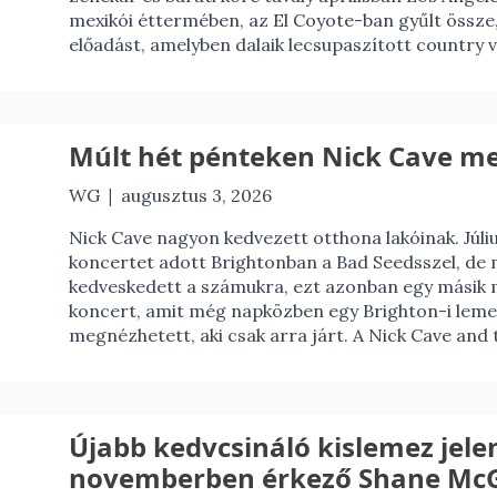
mexikói éttermében, az El Coyote-ban gyűlt össze
előadást, amelyben dalaik lecsupaszított country ve
Múlt hét pénteken Nick Cave me
|
WG
augusztus 3, 2026
Nick Cave nagyon kedvezett otthona lakóinak. Júl
koncertet adott Brightonban a Bad Seedsszel, de
kedveskedett a számukra, ezt azonban egy másik m
koncert, amit még napközben egy Brighton-i lemezb
megnézhetett, aki csak arra járt. A Nick Cave and 
Újabb kedvcsináló kislemez jele
novemberben érkező Shane McG