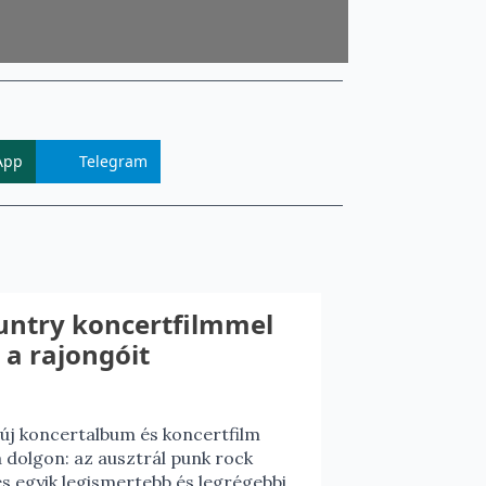
App
Telegram
ountry koncertfilmmel
 a rajongóit
túj koncertalbum és koncertfilm
 dolgon: az ausztrál punk rock
es egyik legismertebb és legrégebbi