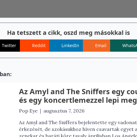
Ha tetszett a cikk, oszd meg másokkal is
Twitter
Reddit
LinkedIn
Email
Whats
ban:
Az Amyl and The Sniffers egy c
és egy koncertlemezzel lepi meg
|
Pop Eye
augusztus 7, 2026
Az Amyl and The Sniffers bejelentette egy vadona
érkezését, de szokásukhoz híven csavartak egyet a
zenekar és baráti köre tavaly áprilisban Los Angel