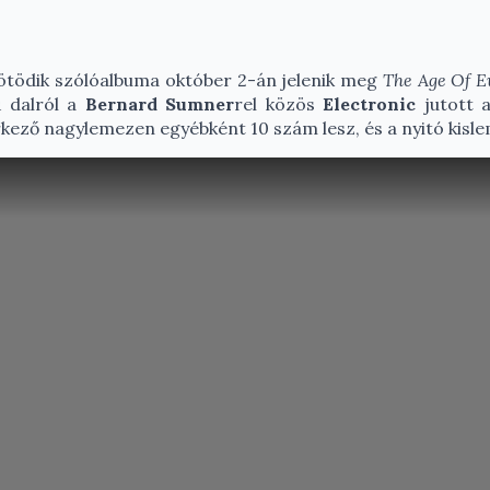
, ötödik szólóalbuma október 2-án jelenik meg
The Age Of E
 dalról a
Bernard Sumner
rel közös
Electronic
jutott a
kező nagylemezen egyébként 10 szám lesz, és a nyitó kislem