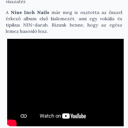
visszatér.
A
Nine Inch Nails
már meg is osztotta az ősszel
érkező album első kislemezét, ami egy vokális és
tipikus NIN-darab. Bízunk benne, hogy az egész
lemez hasonló lesz.