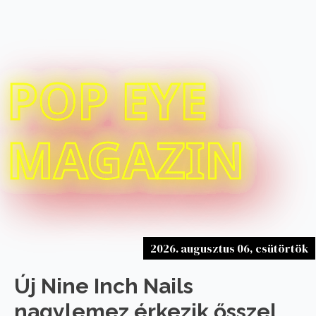
POP EYE
MAGAZIN
2026. augusztus 06, csütörtök
Új Nine Inch Nails
nagylemez érkezik ősszel,