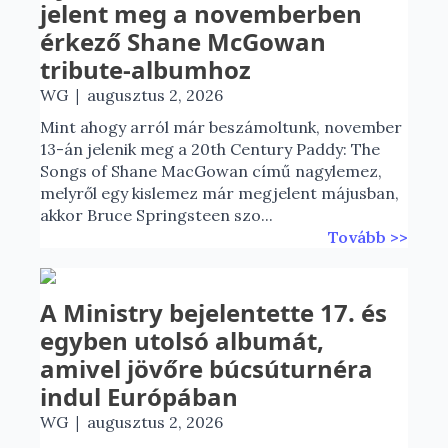
jelent meg a novemberben
érkező Shane McGowan
tribute-albumhoz
|
WG
augusztus 2, 2026
Mint ahogy arról már beszámoltunk, november
13-án jelenik meg a 20th Century Paddy: The
Songs of Shane MacGowan című nagylemez,
melyről egy kislemez már megjelent májusban,
akkor Bruce Springsteen szo...
Tovább >>
A Ministry bejelentette 17. és
egyben utolsó albumát,
amivel jövőre búcsúturnéra
indul Európában
|
WG
augusztus 2, 2026