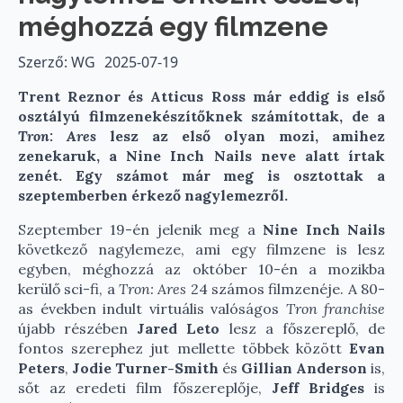
méghozzá egy filmzene
Szerző: WG
2025-07-19
Trent Reznor és Atticus Ross már eddig is első
osztályú filmzenekészítőknek számítottak, de a
Tron: Ares
lesz az első olyan mozi, amihez
zenekaruk, a Nine Inch Nails neve alatt írtak
zenét. Egy számot már meg is osztottak a
szeptemberben érkező nagylemezről.
Szeptember 19-én jelenik meg a
Nine Inch Nails
következő nagylemeze, ami egy filmzene is lesz
egyben, méghozzá az október 10-én a mozikba
kerülő sci-fi, a
Tron: Ares
24 számos filmzenéje. A 80-
as években indult virtuális valóságos
Tron franchise
újabb részében
Jared Leto
lesz a főszereplő, de
fontos szerephez jut mellette többek között
Evan
Peters
,
Jodie Turner-Smith
és
Gillian Anderson
is,
sőt az eredeti film főszereplője,
Jeff Bridges
is