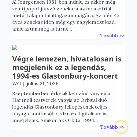
Al Jourgensen 1981-ben indult, és akkor még
szintipopot játszó zenekara az indusztriál
metál talaján talált igazán magára. Az idén 45
éves zenekar idén még egy nagylemezt kiad,
amit aztán meg is turné...
Tovább >>
Végre lemezen, hivatalosan is
megjelenik ez a legendás,
1994-es Glastonbury-koncert
|
WG
július 21, 2026
Szeptemberben érkezik kétszínű vinylen a
Hartnoll testvérek, vagyis az Orbital duó
legendás Glastonbury fellépésének teljes
anyaga, ami később cd-n és digitálisan is
megjelenik. Amikor az Orbital 1994...
Tovább >>