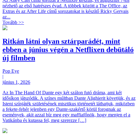
Az Alley Cats című sorozat a Netflixre készült, és augusztus 7-től
nézhető az első hatrészes évad. A többek között a The Office, az
Extras és az After Life című sorozatokat is készítő Ricky Gervais
az...
Tovább >>
Ritkán látni olyan sztárparádét, mint
ebben a június végén a Netflixen debütáló
új filmben
Pop Eye
|
június 1, 2026
Az In The Hand Of Dante egy két szálon futó dráma, ami két
idősíkon játszódik. A színes múltban Dante Alighierit követjük, és az
Isteni színjáték születésének misztikus történetét láthatjuk, miközben
a fekete-fehér jelenben egy Dante-szakértő körül forognak az
események, akit azzal bíz meg egy maffiafőnök, hogy menjen el a
Vatikánba és kutassa fel, meg szerezze […]