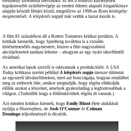
eredmény történelmi mérföldkő: ez lett a rendező karrierjének
legsikeresebb nyitóhétvégéje az eredeti ötleten alapuló forgatókönyv
alapján készült filmjei közül, megelőzve az 1998-as
Ryan közlegény
megmentését
.
A leleplezés napját
már vetítik a hazai mozik is.
A film 81 százalékon áll a Rotten Tomatoes kritikai portálon. A
kritikák kiemelik, hogy Spielberg továbbra is a vizuális
történetmesélés nagymestere, hiszen a film nagyszabású
akciójeleneteit tanítani lehetne ‒ ahogyan az egy nyári sikerfilmtől
elvárható.
Az amerikai lapok szerzői is odavannak a produkcióért. A
USA
Today
kritikusa szerint például
A leleplezés napja
messze túlmutat
az egyszerű látványfilmeken, mert azt boncolgatja, hogyan rendülhet
meg az emberek hite, amikor megtudják, hogy régóta eltitkolják
előlük azokat a tényeket, amelyek gyakorlatilag a legfontosabbak a
világon. (Tudniillik hogy a földönkívüliek régóta itt vannak.)
Azt minden kritikus kiemeli, hogy
Emily Blunt
élete alakítását
nyújtja a főszerepben, de
Josh
O’Connor
és
Colman
Domingo
teljesítményét is dicsérik.