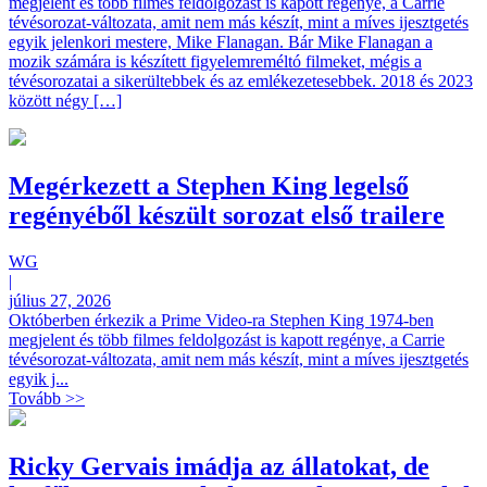
megjelent és több filmes feldolgozást is kapott regénye, a Carrie
tévésorozat-változata, amit nem más készít, mint a míves ijesztgetés
egyik jelenkori mestere, Mike Flanagan. Bár Mike Flanagan a
mozik számára is készített figyelemreméltó filmeket, mégis a
tévésorozatai a sikerültebbek és az emlékezetesebbek. 2018 és 2023
között négy […]
Megérkezett a Stephen King legelső
regényéből készült sorozat első trailere
WG
|
július 27, 2026
Októberben érkezik a Prime Video-ra Stephen King 1974-ben
megjelent és több filmes feldolgozást is kapott regénye, a Carrie
tévésorozat-változata, amit nem más készít, mint a míves ijesztgetés
egyik j...
Tovább >>
Ricky Gervais imádja az állatokat, de