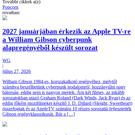
További cikkek a(z)
Popcorn
rovatban:
2027 januárjában érkezik az Apple TV-re
a William Gibson cyberpunk
alapregényéből készült sorozat
WG
|
július 27, 2026
William Gibson 1984-es, korszakalkotó regényéhez, melytől
számítva beszélhetünk cyberpunk irodalomról, hozzányúlni nagy
bátorság, eddig nem is nagyon mertek. Ám két filmes, az inkább
sorozatokban utazó Graham Roland (Dark Winds, Jack Ryan) és az
eddig főként mozifilmeket készítő J. D. Dillard (Sleight, Sweetheart)
összefogtak és az AppleTV számára 10 részes sorozattá fejlesztették
Gibson regényklasszikusát. Bár a […]