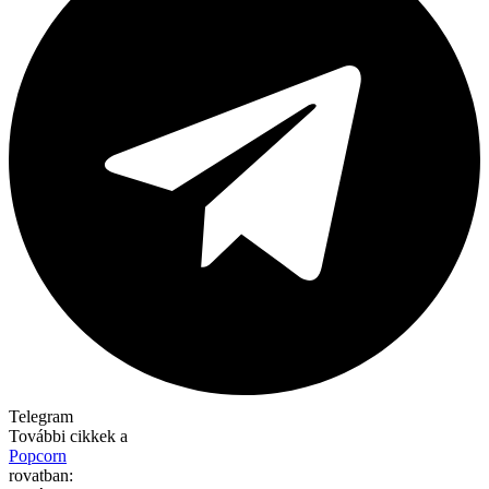
Telegram
További cikkek a
Popcorn
rovatban: