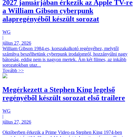
2027 januárjában érkezik az Apple TV-re
a William Gibson cyberpunk
alapregényéből készült sorozat
WG
|
július 27, 2026
William Gibson 1984-es, korszakalkotó regényéhez, melytől
számítva beszélhetünk cyberpunk irodalomról, hozzányúlni nagy
bátorság, eddig nem is nagyon mertek. Ám két filmes, az inkább
sorozatokban utaz...
Tovább >>
Megérkezett a Stephen King legelső
regényéből készült sorozat első trailere
WG
|
július 27, 2026
Októberben érkezik a Prime Video-ra Stephen King 1974-ben