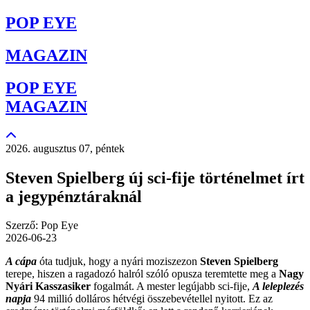
POP EYE
MAGAZIN
POP EYE
MAGAZIN
2026. augusztus 07, péntek
Steven Spielberg új sci-fije történelmet írt
a jegypénztáraknál
Szerző: Pop Eye
2026-06-23
A cápa
óta tudjuk, hogy a nyári moziszezon
Steven Spielberg
terepe, hiszen a ragadozó halról szóló opusza teremtette meg a
Nagy
Nyári Kasszasiker
fogalmát. A mester legújabb sci-fije,
A leleplezés
napja
94 millió dolláros hétvégi összebevétellel nyitott. Ez az