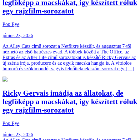
legfőképp a macskákat, így készített róluk
egy rajzfilm-sorozatot
Pop Eye
|
június 23, 2026
Az Alley Cats című sorozat a Netflixre készült, és augusztus 7-től
nézhető az első hatrészes évad. A többek között a The Office, az
Extras és az After Life című sorozatokat is készítő Ricky Gervais az
új széria írója, producere és az egyik macska hangja is. A vitriolos
humorú és szókimondó, vagyis felnőtteknek szánt sorozat egy […]
Ricky Gervais imádja az állatokat, de
legfőképp a macskákat, így készített róluk
egy rajzfilm-sorozatot
Pop Eye
|
június 23, 2026