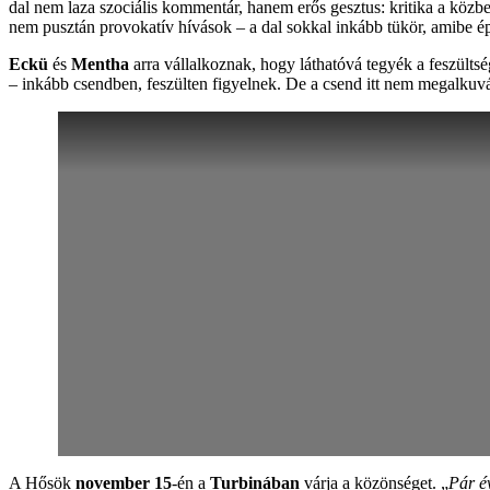
dal nem laza szociális kommentár, hanem erős gesztus: kritika a közbe
nem pusztán provokatív hívások – a dal sokkal inkább tükör, amibe 
Eckü
és
Mentha
arra vállalkoznak, hogy láthatóvá tegyék a feszülts
– inkább csendben, feszülten figyelnek. De a csend itt nem megalkuvá
A Hősök
november 15
-én a
Turbinában
várja a közönséget. „
Pár é