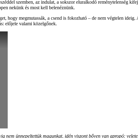
széddel szemben, az indulat, a sokszor eluralkodó reménytelenség kifeje
éppen nekünk és most kell belenéznünk.
éget, hogy megmutassák, a csend is fokozható – de nem végtelen ideig. 
s: előjele valami közelgőnek.
vig nem ünnepeltettük magunkat, idén viszont bőven van apropó: velet