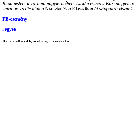
Budapesten, a Turbina nagytermében. Az idei évben a Kazi megjelenése
warmup szettje után a
Nyelvtan
tól a
Klasszik
on át színpadra viszünk
FB-esemény
Jegyek
Ha tetszett a cikk, oszd meg másokkal is