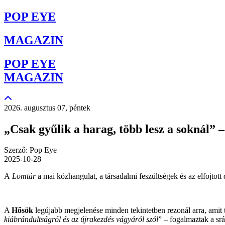
POP EYE
MAGAZIN
POP EYE
MAGAZIN
2026. augusztus 07, péntek
„Csak gyűlik a harag, több lesz a soknál” –
Szerző: Pop Eye
2025-10-28
A
Lomtár
a mai közhangulat, a társadalmi feszültségek és az elfojtott
A
Hősök
legújabb megjelenése minden tekintetben rezonál arra, amit 
kiábrándultságról és az újrakezdés vágyáról szól
” – fogalmaztak a sr