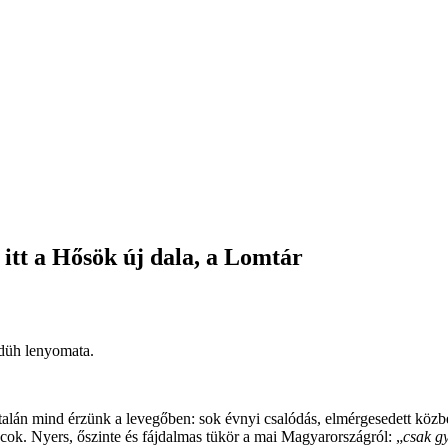
 itt a Hősök új dala, a Lomtár
 düh lenyomata.
talán mind érzünk a levegőben: sok évnyi csalódás, elmérgesedett közb
ácok. Nyers, őszinte és fájdalmas tükör a mai Magyarországról: „
csak gy