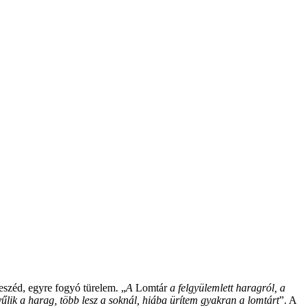
eszéd, egyre fogyó türelem. „
A
Lomtár
a felgyülemlett haragról, a
űlik a harag, több lesz a soknál, hiába ürítem gyakran a lomtárt
”. A