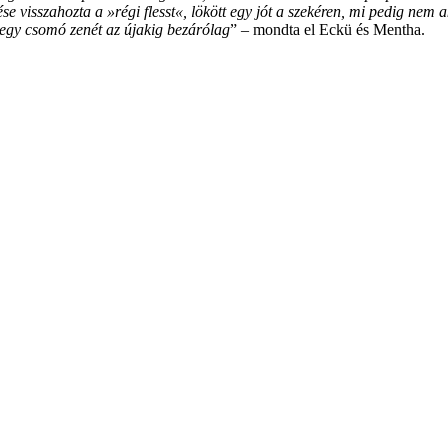
 visszahozta a »régi flesst«, lökött egy jót a szekéren, mi pedig nem 
 egy csomó zenét az újakig bezárólag
” – mondta el Eckü és Mentha.