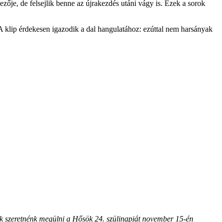
zője, de felsejlik benne az újrakezdés utáni vágy is. Ezek a sorok
A klip érdekesen igazodik a dal hangulatához: ezúttal nem harsányak
ek szeretnénk megülni a Hősök 24. szülinapját november 15-én