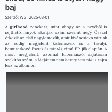
baj
Szerző: WG
2025-08-01
A
girlhood
zenekart, mint ahogy az a nevéből is
sejthető, lányok alkotják, szám szerint négy. Ősszel
érkezik az első nagylemezük, amit kíváncsiavn várunk
az eddig megjelent kislemezeik és a tavalyi,
bemutatkozó
Esetek és minták
című EP-jük alapján. A
most megjelent, azonnal fülbemászó, sajátosan
szakítós szám, a
Majdnem nem haragszom rád
is rajta
lesz az albumon.