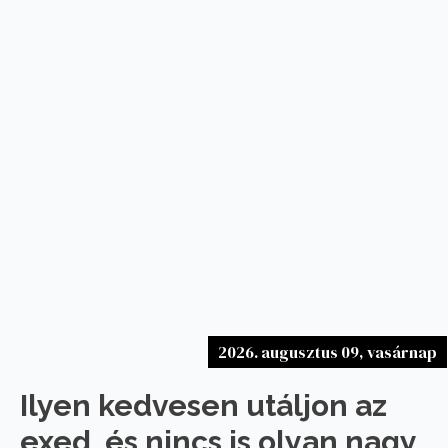
2026. augusztus 09, vasárnap
Ilyen kedvesen utáljon az
exed, és nincs is olyan nagy