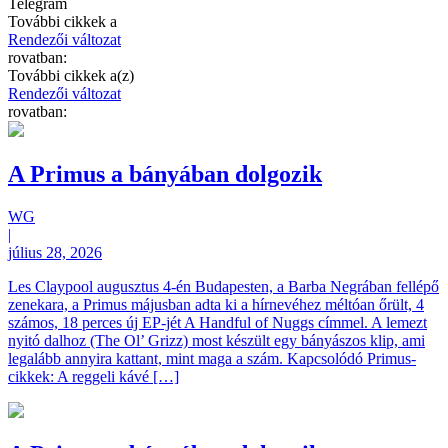
Telegram
További cikkek a
Rendezői változat
rovatban:
További cikkek a(z)
Rendezői változat
rovatban:
A Primus a bányában dolgozik
WG
|
július 28, 2026
Les Claypool augusztus 4-én Budapesten, a Barba Negrában fellépő
zenekara, a Primus májusban adta ki a hírnevéhez méltóan őrült, 4
számos, 18 perces új EP-jét A Handful of Nuggs címmel. A lemezt
nyitó dalhoz (The Ol’ Grizz) most készült egy bányászos klip, ami
legalább annyira kattant, mint maga a szám. Kapcsolódó Primus-
cikkek: A reggeli kávé […]