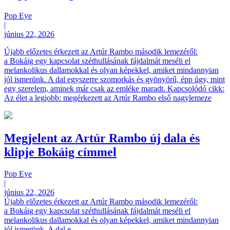
Pop Eye
|
június 22, 2026
Újabb előzetes érkezett az Artúr Rambo második lemezéről:
a Bokáig egy kapcsolat széthullásának fájdalmát meséli el
melankolikus dallamokkal és olyan képekkel, amiket mindannyian
jól ismerünk. A dal egyszerre szomorkás és gyönyörű, épp úgy, mint
egy szerelem, aminek már csak az emléke maradt. Kapcsolódó cikk:
Az élet a legjobb: megérkezett az Artúr Rambo első nagylemeze
Megjelent az Artúr Rambo új dala és
klipje Bokáig címmel
Pop Eye
|
június 22, 2026
Újabb előzetes érkezett az Artúr Rambo második lemezéről:
a Bokáig egy kapcsolat széthullásának fájdalmát meséli el
melankolikus dallamokkal és olyan képekkel, amiket mindannyian
jól ismerünk. A dal e...