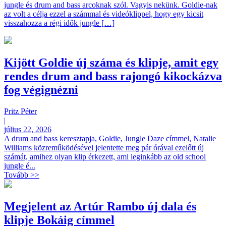
jungle és drum and bass arcoknak szól. Vagyis nekünk. Goldie-nak
az volt a célja ezzel a számmal és videóklippel, hogy egy kicsit
visszahozza a régi idők jungle […]
Kijött Goldie új száma és klipje, amit egy
rendes drum and bass rajongó kikockázva
fog végignézni
Pritz Péter
|
július 22, 2026
A drum and bass keresztapja, Goldie, Jungle Daze címmel, Natalie
Williams közreműködésével jelentette meg pár órával ezelőtt új
számát, amihez olyan klip érkezett, ami leginkább az old school
jungle é...
Tovább >>
Megjelent az Artúr Rambo új dala és
klipje Bokáig címmel