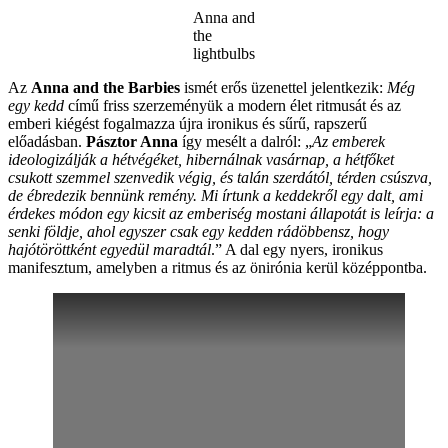
Anna and
the
lightbulbs
Az
Anna and the Barbies
ismét erős üzenettel jelentkezik:
Még
egy kedd
című friss szerzeményük a modern élet ritmusát és az
emberi kiégést fogalmazza újra ironikus és sűrű, rapszerű
előadásban.
Pásztor Anna
így mesélt a dalról: „
Az emberek
ideologizálják a hétvégéket, hibernálnak vasárnap, a hétfőket
csukott szemmel szenvedik végig, és talán szerdától, térden csúszva,
de ébredezik bennünk remény. Mi írtunk a keddekről egy dalt, ami
érdekes módon egy kicsit az emberiség mostani állapotát is leírja: a
senki földje, ahol egyszer csak egy kedden rádöbbensz, hogy
hajótöröttként egyedül maradtál
.” A dal egy nyers, ironikus
manifesztum, amelyben a ritmus és az önirónia kerül középpontba.