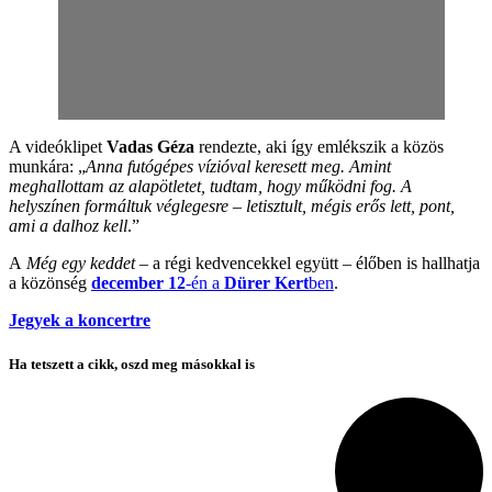
A videóklipet
Vadas Géza
rendezte, aki így emlékszik a közös
munkára: „
Anna futógépes vízióval keresett meg. Amint
meghallottam az alapötletet, tudtam, hogy működni fog. A
helyszínen formáltuk véglegesre – letisztult, mégis erős lett, pont,
ami a dalhoz kell
.”
A
Még egy keddet
– a régi kedvencekkel együtt – élőben is hallhatja
a közönség
december 12
-én a
Dürer Kert
ben
.
Jegyek a koncertre
Ha tetszett a cikk, oszd meg másokkal is