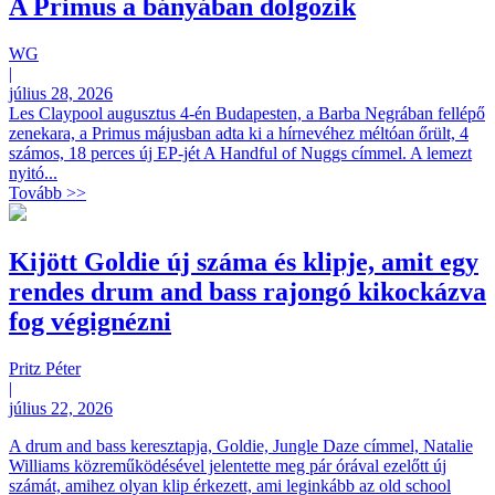
A Primus a bányában dolgozik
WG
|
július 28, 2026
Les Claypool augusztus 4-én Budapesten, a Barba Negrában fellépő
zenekara, a Primus májusban adta ki a hírnevéhez méltóan őrült, 4
számos, 18 perces új EP-jét A Handful of Nuggs címmel. A lemezt
nyitó...
Tovább >>
Kijött Goldie új száma és klipje, amit egy
rendes drum and bass rajongó kikockázva
fog végignézni
Pritz Péter
|
július 22, 2026
A drum and bass keresztapja, Goldie, Jungle Daze címmel, Natalie
Williams közreműködésével jelentette meg pár órával ezelőtt új
számát, amihez olyan klip érkezett, ami leginkább az old school