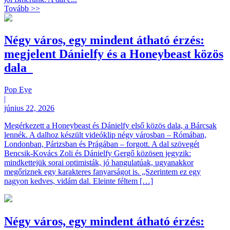
Tovább >>
Négy város, egy mindent átható érzés:
megjelent Dánielfy és a Honeybeast közös
dala
Pop Eye
|
június 22, 2026
Megérkezett a Honeybeast és Dánielfy első közös dala, a Bárcsak
lennék. A dalhoz készült videóklip négy városban – Rómában,
Londonban, Párizsban és Prágában – forgott. A dal szövegét
Bencsik-Kovács Zoli és Dánielfy Gergő közösen jegyzik:
mindkettejük sorai optimisták, jó hangulatúak, ugyanakkor
megőriznek egy karakteres fanyarságot is. „Szerintem ez egy
nagyon kedves, vidám dal. Eleinte féltem […]
Négy város, egy mindent átható érzés: