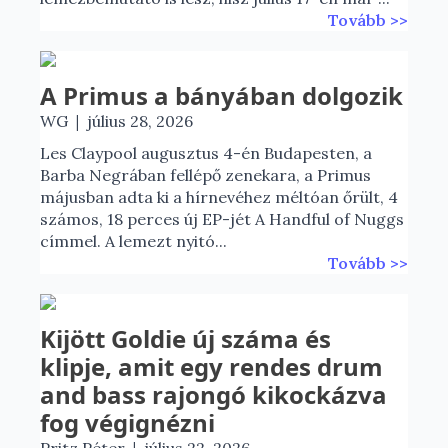
Tovább >>
A Primus a bányában dolgozik
|
WG
július 28, 2026
Les Claypool augusztus 4-én Budapesten, a
Barba Negrában fellépő zenekara, a Primus
májusban adta ki a hírnevéhez méltóan őrült, 4
számos, 18 perces új EP-jét A Handful of Nuggs
címmel. A lemezt nyitó...
Tovább >>
Kijött Goldie új száma és
klipje, amit egy rendes drum
and bass rajongó kikockázva
fog végignézni