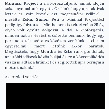
Minimal Project
a mi korosztályunk, annak idején
sokat nyomultunk együtt. Örülünk, hogy újra aktívak
lettek és volt kedvük ezt megcsinálni velünk” –
mesélte
Eckü
,
Simon Peti
a Minimal Projectből
pedig így folytatta: „Mintha nem is telt el volna 25 év,
olyan volt együtt dolgozni. A dal, a klipforgatás,
minden azt az érzést erősítette bennünk, hogy egy
perc sem telt azóta és közösen zenélünk – teljesen
egyértelmű, miért lettünk akkor barátok.
Megtisztelő, hogy
Mentha
és Eckü ránk gondoltak,
az utóbbi időszak közös bulijai és ez a közreműködés
vissza is adták a hitünket és segítettek újra berúgni a
motort nálunk.”
Az eredeti verzió: