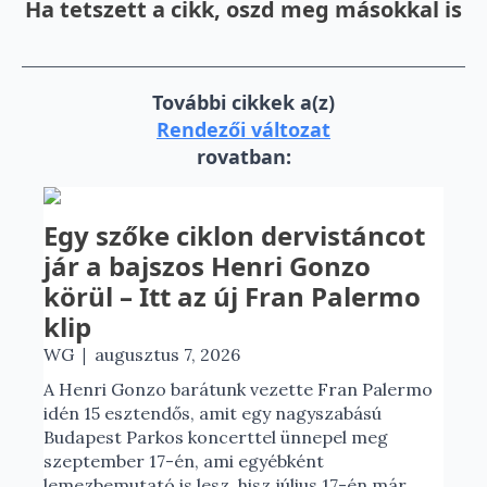
Ha tetszett a cikk, oszd meg másokkal is
További cikkek a(z)
Rendezői változat
rovatban:
Egy szőke ciklon dervistáncot
jár a bajszos Henri Gonzo
körül – Itt az új Fran Palermo
klip
|
WG
augusztus 7, 2026
A Henri Gonzo barátunk vezette Fran Palermo
idén 15 esztendős, amit egy nagyszabású
Budapest Parkos koncerttel ünnepel meg
szeptember 17-én, ami egyébként
lemezbemutató is lesz, hisz július 17-én már ...