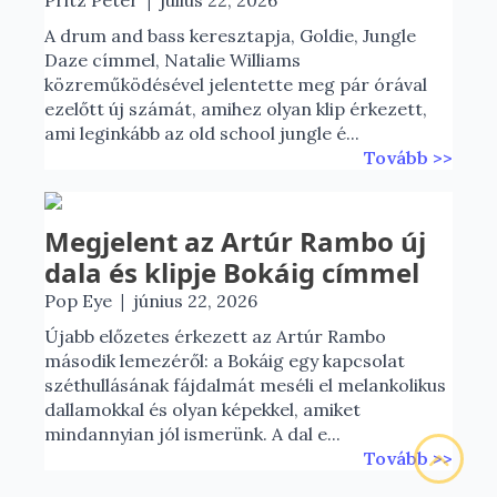
|
Pritz Péter
július 22, 2026
A drum and bass keresztapja, Goldie, Jungle
Daze címmel, Natalie Williams
közreműködésével jelentette meg pár órával
ezelőtt új számát, amihez olyan klip érkezett,
ami leginkább az old school jungle é...
Tovább >>
Megjelent az Artúr Rambo új
dala és klipje Bokáig címmel
|
Pop Eye
június 22, 2026
Újabb előzetes érkezett az Artúr Rambo
második lemezéről: a Bokáig egy kapcsolat
széthullásának fájdalmát meséli el melankolikus
dallamokkal és olyan képekkel, amiket
mindannyian jól ismerünk. A dal e...
Tovább >>