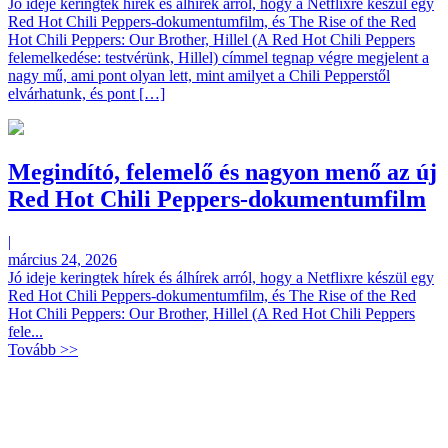
Jó ideje keringtek hírek és álhírek arról, hogy a Netflixre készül egy
Red Hot Chili Peppers-dokumentumfilm, és The Rise of the Red
Hot Chili Peppers: Our Brother, Hillel (A Red Hot Chili Peppers
felemelkedése: testvérünk, Hillel) címmel tegnap végre megjelent a
nagy mű, ami pont olyan lett, mint amilyet a Chili Pepperstől
elvárhatunk, és pont […]
Megindító, felemelő és nagyon menő az új
Red Hot Chili Peppers-dokumentumfilm
|
március 24, 2026
Jó ideje keringtek hírek és álhírek arról, hogy a Netflixre készül egy
Red Hot Chili Peppers-dokumentumfilm, és The Rise of the Red
Hot Chili Peppers: Our Brother, Hillel (A Red Hot Chili Peppers
fele...
Tovább >>