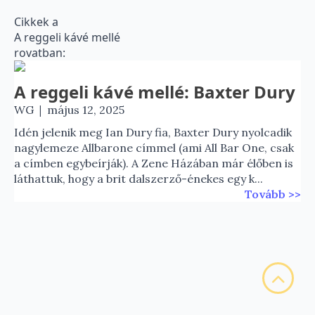
Cikkek a
A reggeli kávé mellé
rovatban:
A reggeli kávé mellé: Baxter Dury
|
WG
május 12, 2025
Idén jelenik meg Ian Dury fia, Baxter Dury nyolcadik
nagylemeze Allbarone címmel (ami All Bar One, csak
a címben egybeírják). A Zene Házában már élőben is
láthattuk, hogy a brit dalszerző-énekes egy k...
Tovább >>