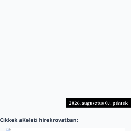
2026. augusztus 07, péntek
Cikkek a
Keleti hírek
rovatban: