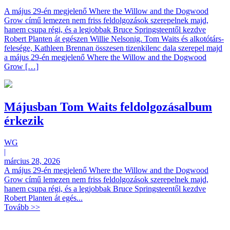
A május 29-én megjelenő Where the Willow and the Dogwood
Grow című lemezen nem friss feldolgozások szerepelnek majd,
hanem csupa régi, és a legjobbak Bruce Springsteentől kezdve
Robert Planten át egészen Willie Nelsonig. Tom Waits és alkotótárs-
felesége, Kathleen Brennan összesen tizenkilenc dala szerepel majd
a május 29-én megjelenő Where the Willow and the Dogwood
Grow […]
Májusban Tom Waits feldolgozásalbum
érkezik
WG
|
március 28, 2026
A május 29-én megjelenő Where the Willow and the Dogwood
Grow című lemezen nem friss feldolgozások szerepelnek majd,
hanem csupa régi, és a legjobbak Bruce Springsteentől kezdve
Robert Planten át egés...
Tovább >>