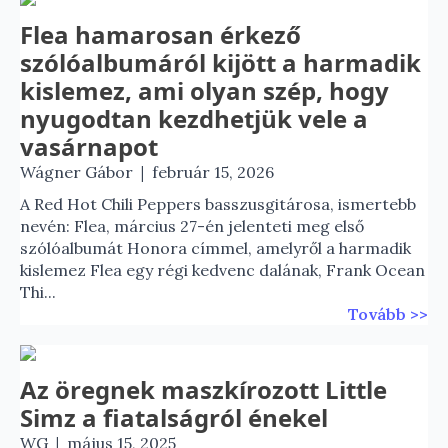
Flea hamarosan érkező
szólóalbumáról kijött a harmadik
kislemez, ami olyan szép, hogy
nyugodtan kezdhetjük vele a
vasárnapot
|
Wágner Gábor
február 15, 2026
A Red Hot Chili Peppers basszusgitárosa, ismertebb
nevén: Flea, március 27-én jelenteti meg első
szólóalbumát Honora címmel, amelyről a harmadik
kislemez Flea egy régi kedvenc dalának, Frank Ocean
Thi...
Tovább >>
Az öregnek maszkírozott Little
Simz a fiatalságról énekel
|
WG
május 15, 2025