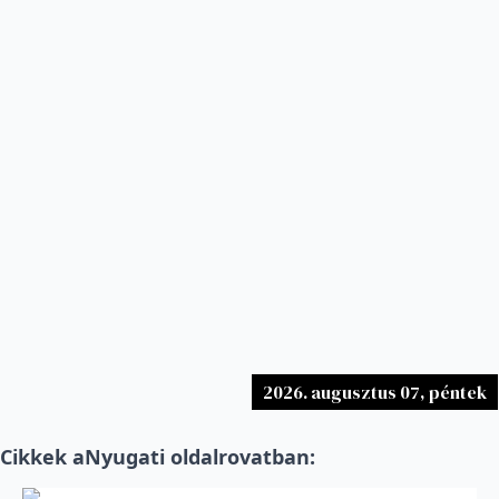
2026. augusztus 07, péntek
Cikkek a
Nyugati oldal
rovatban: