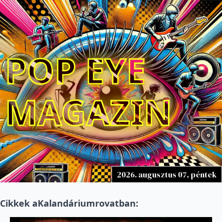
POP EYE
MAGAZIN
2026. augusztus 07, péntek
Cikkek a
Kalandárium
rovatban: