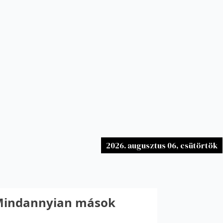
2026. augusztus 06, csütörtök
„Mindannyian mások