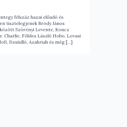
ntegy félszáz hazai előadó és
sen tisztelegjenek Bródy János
k között Szörényi Levente, Koncz
r, Charlie, Földes László Hobo, Lovasi
Hofi, Dzsúdló, Azahriah és még […]