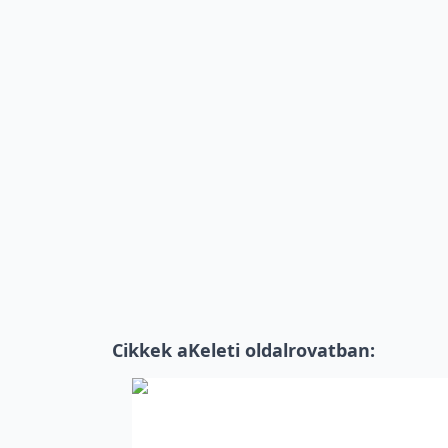
Cikkek a
Keleti oldal
rovatban: