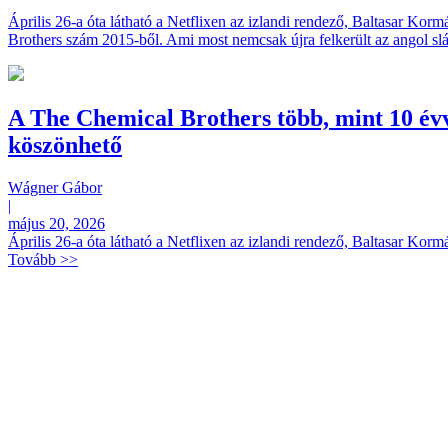
Április 26-a óta látható a Netflixen az izlandi rendező, Baltasar Ko
Brothers szám 2015-ből. Ami most nemcsak újra felkerült az angol slág
A The Chemical Brothers több, mint 10 évve
köszönhető
Wágner Gábor
|
május 20, 2026
Április 26-a óta látható a Netflixen az izlandi rendező, Baltasar Ko
Tovább >>