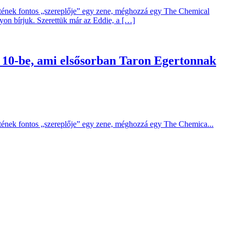
enetének fontos „szereplője” egy zene, méghozzá egy The Chemical
gyon bírjuk. Szerettük már az Eddie, a […]
op 10-be, ami elsősorban Taron Egertonnak
netének fontos „szereplője” egy zene, méghozzá egy The Chemica...