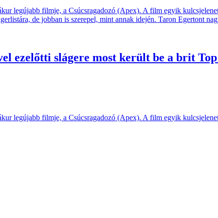
rmákur legújabb filmje, a Csúcsragadozó (Apex). A film egyik kulcsjel
erlistára, de jobban is szerepel, mint annak idején. Taron Egertont na
l ezelőtti slágere most került be a brit T
rmákur legújabb filmje, a Csúcsragadozó (Apex). A film egyik kulcsjele