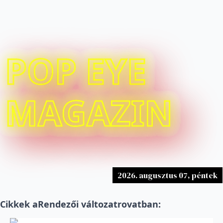
POP EYE
MAGAZIN
2026. augusztus 07, péntek
Cikkek a
Rendezői változat
rovatban: