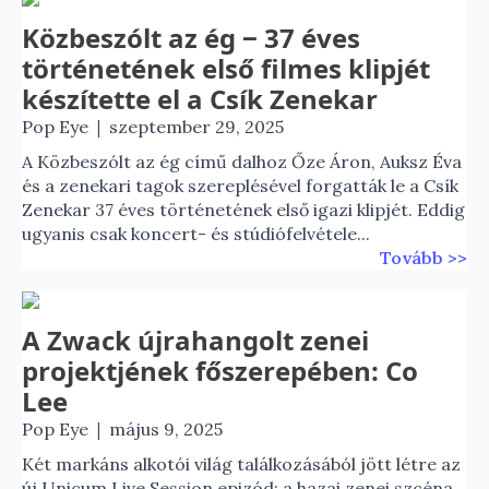
Közbeszólt az ég ‒ 37 éves
történetének első filmes klipjét
készítette el a Csík Zenekar
|
Pop Eye
szeptember 29, 2025
A Közbeszólt az ég című dalhoz Őze Áron, Auksz Éva
és a zenekari tagok szereplésével forgatták le a Csík
Zenekar 37 éves történetének első igazi klipjét. Eddig
ugyanis csak koncert- és stúdiófelvétele...
Tovább >>
A Zwack újrahangolt zenei
projektjének főszerepében: Co
Lee
|
Pop Eye
május 9, 2025
Két markáns alkotói világ találkozásából jött létre az
új Unicum Live Session epizód: a hazai zenei szcéna