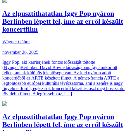
Az elpusztíthatatlan Iggy Pop nyáron
Berlinben lépett fel, íme az erről készült
koncertfilm
Wágner Gábor
|
november 26, 2025
Iggy Pop, aki karrierjének fontos időszakát töltötte
(Nyugat-)Berlinben David Bowie társaságában, így amikor ott
fellép, annak különös jelentősége van. Az idei nyáron adott
koncertjéből az ARTE készített filmet. A német-francia ARTE a
legfontosabb európai kulturális tévécsatorna, ami a zenére is nagy
figyelmet fordít, egész sok koncertről készít és oszt meg hosszabb-
rövidebb filmet. A legfrissebb az, […]
Az elpusztíthatatlan Iggy Pop nyáron
Berlinben lépett fel, íme az erről készült