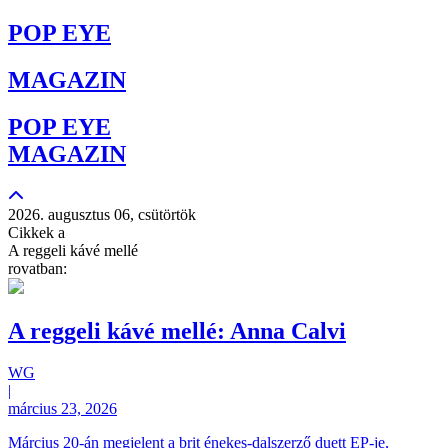
POP EYE
MAGAZIN
POP EYE
MAGAZIN
2026. augusztus 06, csütörtök
Cikkek a
A reggeli kávé mellé
rovatban:
A reggeli kávé mellé: Anna Calvi
WG
|
március 23, 2026
Március 20-án megjelent a brit énekes-dalszerző duett EP-je,