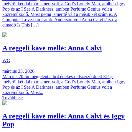
melyről két dal már ismert volt, a God’s Lonely Man, amiben Iggy
Pop és az I See A Darkness, amiben Perfume Genius volt a
közreműködő. Most pedig ismertté vált a másik két szám is. A
Computer Love-ban Laurie Anderson volt Anna Calvi társa, a
címadó Is This […]
A reggeli kávé mellé: Anna Calvi
WG
|
március 23, 2026
Március 20-án megjelent a brit énekes-dalszerző duett EP-je,
melyről két dal már ismert volt, a God’s Lonely Man, amiben Iggy
Pop és az I See A Darkness, amiben Perfume Genius volt a
közreműködő. Most...
Tovább >>
A reggeli kávé mellé: Anna Calvi és Iggy
Pop