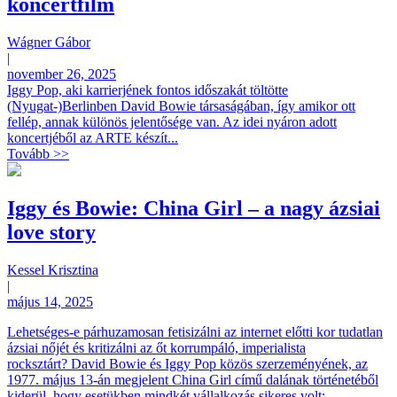
koncertfilm
Wágner Gábor
|
november 26, 2025
Iggy Pop, aki karrierjének fontos időszakát töltötte
(Nyugat-)Berlinben David Bowie társaságában, így amikor ott
fellép, annak különös jelentősége van. Az idei nyáron adott
koncertjéből az ARTE készít...
Tovább >>
Iggy és Bowie: China Girl – a nagy ázsiai
love story
Kessel Krisztina
|
május 14, 2025
Lehetséges-e párhuzamosan fetisizálni az internet előtti kor tudatlan
ázsiai nőjét és kritizálni az őt korrumpáló, imperialista
rocksztárt? David Bowie és Iggy Pop közös szerzeményének, az
1977. május 13-án megjelent China Girl című dalának történetéből
kiderül, hogy esetükben mindkét vállalkozás sikeres volt;