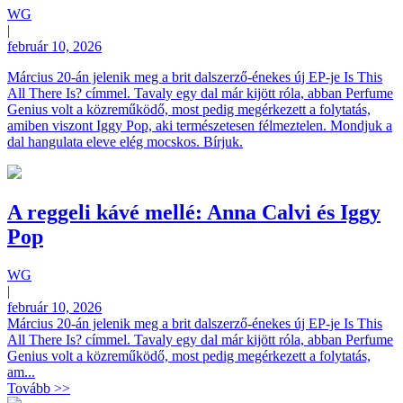
WG
|
február 10, 2026
Március 20-án jelenik meg a brit dalszerző-énekes új EP-je Is This
All There Is? címmel. Tavaly egy dal már kijött róla, abban Perfume
Genius volt a közreműködő, most pedig megérkezett a folytatás,
amiben viszont Iggy Pop, aki természetesen félmeztelen. Mondjuk a
dal hangulata eleve elég mocskos. Bírjuk.
A reggeli kávé mellé: Anna Calvi és Iggy
Pop
WG
|
február 10, 2026
Március 20-án jelenik meg a brit dalszerző-énekes új EP-je Is This
All There Is? címmel. Tavaly egy dal már kijött róla, abban Perfume
Genius volt a közreműködő, most pedig megérkezett a folytatás,
am...
Tovább >>